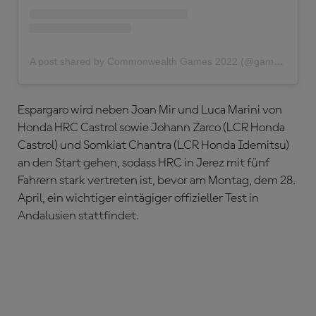
A post shared by Commonwealth Games 2022 (@gamescommonwealth)
Espargaro wird neben Joan Mir und Luca Marini von
Honda HRC Castrol sowie Johann Zarco (LCR Honda
Castrol) und Somkiat Chantra (LCR Honda Idemitsu)
an den Start gehen, sodass HRC in Jerez mit fünf
Fahrern stark vertreten ist, bevor am Montag, dem 28.
April, ein wichtiger eintägiger offizieller Test in
Andalusien stattfindet.