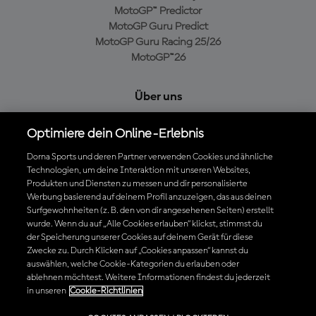
MotoGP™ Predictor
MotoGP Guru Predict
MotoGP Guru Racing 25/26
MotoGP™26
Über uns
MotoGP Group
Optimiere dein Online-Erlebnis
Cookie-Richtlinien
Geschäftsbedingungen
Dorna Sports und deren Partner verwenden Cookies und ähnliche
Datenschutzrichtlinien
Technologien, um deine Interaktion mit unseren Websites,
Produkten und Diensten zu messen und dir personalisierte
Kaufrichtlinie
Werbung basierend auf deinem Profil anzuzeigen, das aus deinen
Surfgewohnheiten (z. B. den von dir angesehenen Seiten) erstellt
wurde. Wenn du auf „Alle Cookies erlauben“ klickst, stimmst du
der Speicherung unserer Cookies auf deinem Gerät für diese
Die offizielle MotoGP™ App herunterladen
Zwecke zu. Durch Klicken auf „Cookies anpassen“ kannst du
auswählen, welche Cookie-Kategorien du erlauben oder
ablehnen möchtest. Weitere Informationen findest du jederzeit
in unseren
Cookie-Richtlinien