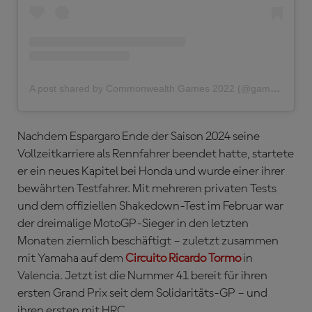
A post shared by Commonwealth Games 2022 (@gamescommonwealth)
Nachdem Espargaro Ende der Saison 2024 seine
Vollzeitkarriere als Rennfahrer beendet hatte, startete
er ein neues Kapitel bei Honda und wurde einer ihrer
bewährten Testfahrer. Mit mehreren privaten Tests
und dem offiziellen Shakedown-Test im Februar war
der dreimalige MotoGP-Sieger in den letzten
Monaten ziemlich beschäftigt – zuletzt zusammen
mit Yamaha auf dem
Circuito Ricardo Tormo
in
Valencia. Jetzt ist die Nummer 41 bereit für ihren
ersten Grand Prix seit dem Solidaritäts-GP – und
ihren ersten mit HRC.