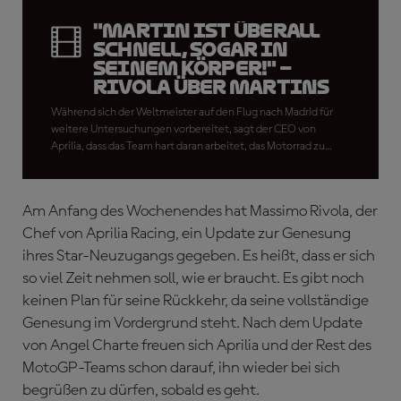
"Martin ist überall
schnell, sogar in
seinem Körper!" –
Rivola über Martins
Genesung
Während sich der Weltmeister auf den Flug nach Madrid für
weitere Untersuchungen vorbereitet, sagt der CEO von
Aprilia, dass das Team hart daran arbeitet, das Motorrad zu
verbessern, damit ihr Star stärker denn je zurückkehren kann.
Am Anfang des Wochenendes hat Massimo Rivola, der
Chef von Aprilia Racing, ein Update zur Genesung
ihres Star-Neuzugangs gegeben. Es heißt, dass er sich
so viel Zeit nehmen soll, wie er braucht. Es gibt noch
keinen Plan für seine Rückkehr, da seine vollständige
Genesung im Vordergrund steht. Nach dem Update
von Angel Charte freuen sich Aprilia und der Rest des
MotoGP-Teams schon darauf, ihn wieder bei sich
begrüßen zu dürfen, sobald es geht.