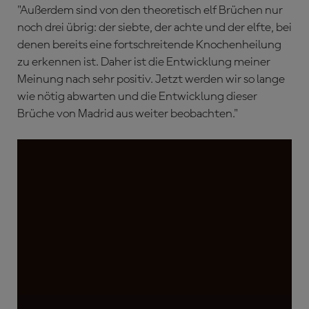
"Außerdem sind von den theoretisch elf Brüchen nur
noch drei übrig: der siebte, der achte und der elfte, bei
denen bereits eine fortschreitende Knochenheilung
zu erkennen ist. Daher ist die Entwicklung meiner
Meinung nach sehr positiv. Jetzt werden wir so lange
wie nötig abwarten und die Entwicklung dieser
Brüche von Madrid aus weiter beobachten."