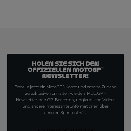
Holen Sie sich den
offiziellen MotoGP™
Newsletter!
Erstelle jetzt ein MotoGP™-Konto und erhalte Zugang
zu exklusiven Inhalten wie dem MotoGP™-
Newsletter, den GP-Berichten, unglaubliche Videos
und andere interessante Informationen über
unseren Sport enthält.
KOSTENLOS REGISTRIEREN