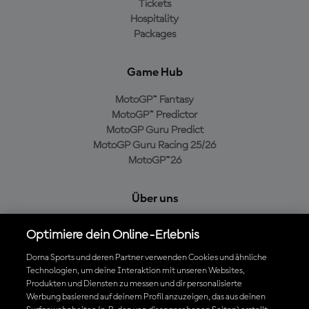
Tickets
Hospitality
Packages
Game Hub
MotoGP™ Fantasy
MotoGP™ Predictor
MotoGP Guru Predict
MotoGP Guru Racing 25/26
MotoGP™26
Über uns
MotoGP Group
Optimiere dein Online-Erlebnis
Cookie-Richtlinien
Geschäftsbedingungen
Dorna Sports und deren Partner verwenden Cookies und ähnliche
Datenschutzrichtlinien
Technologien, um deine Interaktion mit unseren Websites,
Produkten und Diensten zu messen und dir personalisierte
Kaufrichtlinie
Werbung basierend auf deinem Profil anzuzeigen, das aus deinen