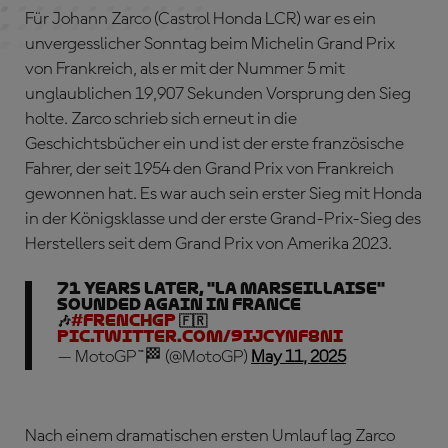
Für Johann Zarco (Castrol Honda LCR) war es ein
unvergesslicher Sonntag beim Michelin Grand Prix
von Frankreich, als er mit der Nummer 5 mit
unglaublichen 19,907 Sekunden Vorsprung den Sieg
holte. Zarco schrieb sich erneut in die
Geschichtsbücher ein und ist der erste französische
Fahrer, der seit 1954 den Grand Prix von Frankreich
gewonnen hat. Es war auch sein erster Sieg mit Honda
in der Königsklasse und der erste Grand-Prix-Sieg des
Herstellers seit dem Grand Prix von Amerika 2023.
71 years later, "La Marseillaise"
sounded again in France
🎶
#FrenchGP
🇫🇷
pic.twitter.com/9IjcYnF8nI
— MotoGP™🏁 (@MotoGP)
May 11, 2025
Nach einem dramatischen ersten Umlauf lag Zarco