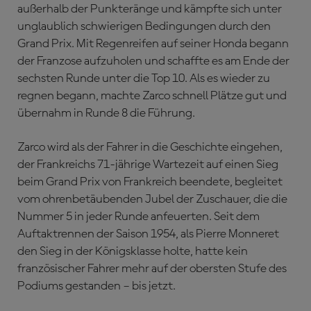
außerhalb der Punkteränge und kämpfte sich unter
unglaublich schwierigen Bedingungen durch den
Grand Prix. Mit Regenreifen auf seiner Honda begann
der Franzose aufzuholen und schaffte es am Ende der
sechsten Runde unter die Top 10. Als es wieder zu
regnen begann, machte Zarco schnell Plätze gut und
übernahm in Runde 8 die Führung.
Zarco wird als der Fahrer in die Geschichte eingehen,
der Frankreichs 71-jährige Wartezeit auf einen Sieg
beim Grand Prix von Frankreich beendete, begleitet
vom ohrenbetäubenden Jubel der Zuschauer, die die
Nummer 5 in jeder Runde anfeuerten. Seit dem
Auftaktrennen der Saison 1954, als Pierre Monneret
den Sieg in der Königsklasse holte, hatte kein
französischer Fahrer mehr auf der obersten Stufe des
Podiums gestanden – bis jetzt.