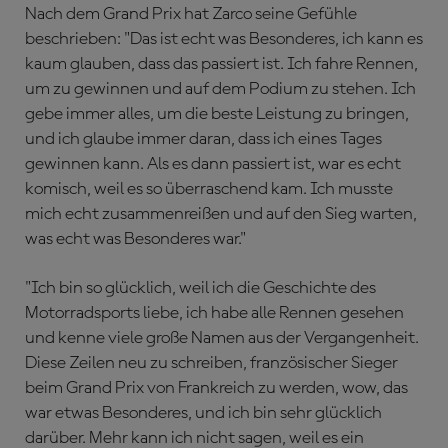
Nach dem Grand Prix hat Zarco seine Gefühle
beschrieben: "Das ist echt was Besonderes, ich kann es
kaum glauben, dass das passiert ist. Ich fahre Rennen,
um zu gewinnen und auf dem Podium zu stehen. Ich
gebe immer alles, um die beste Leistung zu bringen,
und ich glaube immer daran, dass ich eines Tages
gewinnen kann. Als es dann passiert ist, war es echt
komisch, weil es so überraschend kam. Ich musste
mich echt zusammenreißen und auf den Sieg warten,
was echt was Besonderes war."
"Ich bin so glücklich, weil ich die Geschichte des
Motorradsports liebe, ich habe alle Rennen gesehen
und kenne viele große Namen aus der Vergangenheit.
Diese Zeilen neu zu schreiben, französischer Sieger
beim Grand Prix von Frankreich zu werden, wow, das
war etwas Besonderes, und ich bin sehr glücklich
darüber. Mehr kann ich nicht sagen, weil es ein