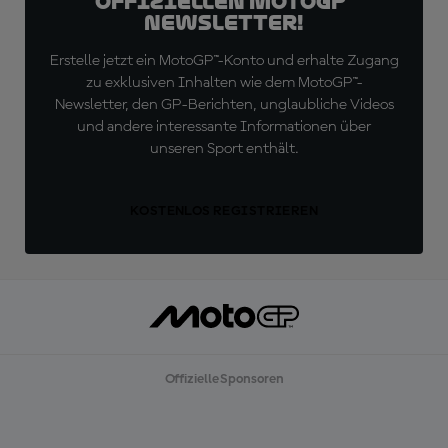
offiziellen MotoGP™
Newsletter!
Erstelle jetzt ein MotoGP™-Konto und erhalte Zugang
zu exklusiven Inhalten wie dem MotoGP™-
Newsletter, den GP-Berichten, unglaubliche Videos
und andere interessante Informationen über
unseren Sport enthält.
KOSTENLOS REGISTRIEREN
Offizielle Sponsoren