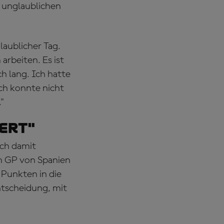
en unglaublichen
laublicher Tag.
arbeiten. Es ist
ch lang. Ich hatte
Ich konnte nicht
"
iert"
ich damit
im GP von Spanien
Punkten in die
ntscheidung, mit