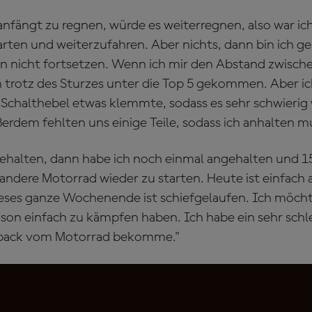
anfängt zu regnen, würde es weiterregnen, also war ich
arten und weiterzufahren. Aber nichts, dann bin ich g
 nicht fortsetzen. Wenn ich mir den Abstand zwisch
h trotz des Sturzes unter die Top 5 gekommen. Aber i
r Schalthebel etwas klemmte, sodass es sehr schwierig 
erdem fehlten uns einige Teile, sodass ich anhalten m
gehalten, dann habe ich noch einmal angehalten und 
andere Motorrad wieder zu starten. Heute ist einfach a
ieses ganze Wochenende ist schiefgelaufen. Ich möcht
aison einfach zu kämpfen haben. Ich habe ein sehr schl
edback vom Motorrad bekomme."