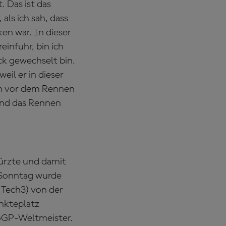
 Das ist das
als ich sah, dass
ken war. In dieser
einfuhr, bin ich
ck gewechselt bin.
eil er in dieser
ben vor dem Rennen
und das Rennen
türzte und damit
 Sonntag wurde
 Tech3) von der
nkteplatz
oGP-Weltmeister.