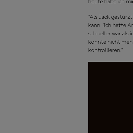
heute habe ich mi
"Als Jack gestürz
kann. Ich hatte An
schneller war als 
konnte nicht meh
kontrollieren."