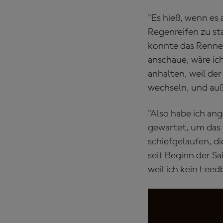
"Es hieß, wenn es 
Regenreifen zu st
konnte das Rennen
anschaue, wäre ic
anhalten, weil de
wechseln, und auß
"Also habe ich an
gewartet, um das 
schiefgelaufen, d
seit Beginn der S
weil ich kein Fe