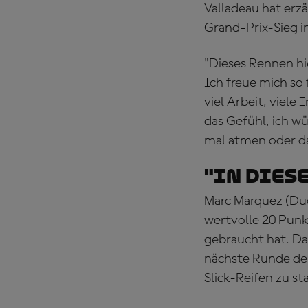
Valladeau hat erzä
Grand-Prix-Sieg i
"Dieses Rennen hie
Ich freue mich so 
viel Arbeit, viele
das Gefühl, ich wü
mal atmen oder da
"In dies
Marc Marquez (Duc
wertvolle 20 Punk
gebraucht hat. D
nächste Runde der
Slick-Reifen zu st