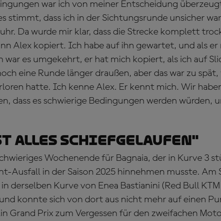
ingungen war ich von meiner Entscheidung überzeugt.
s stimmt, dass ich in der Sichtungsrunde unsicher war, 
uhr. Da wurde mir klar, dass die Strecke komplett troc
n Alex kopiert. Ich habe auf ihn gewartet, und als er r
war es umgekehrt, er hat mich kopiert, als ich auf Sli
och eine Runde länger draußen, aber das war zu spät, w
erloren hatte. Ich kenne Alex. Er kennt mich. Wir ha
en, dass es schwierige Bedingungen werden würden, 
st alles schiefgelaufen"
 schwieriges Wochenende für Bagnaia, der in Kurve 3 s
int-Ausfall in der Saison 2025 hinnehmen musste. Am
n in derselben Kurve von Enea Bastianini (Red Bull KTM
und konnte sich von dort aus nicht mehr auf einen Pu
in Grand Prix zum Vergessen für den zweifachen Mot