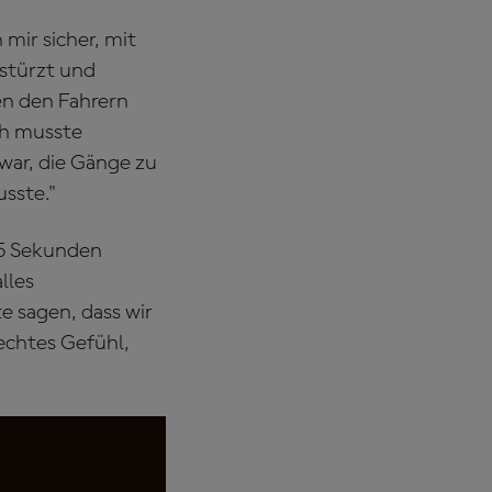
 mir sicher, mit
estürzt und
en den Fahrern
ch musste
war, die Gänge zu
usste."
15 Sekunden
lles
e sagen, dass wir
echtes Gefühl,