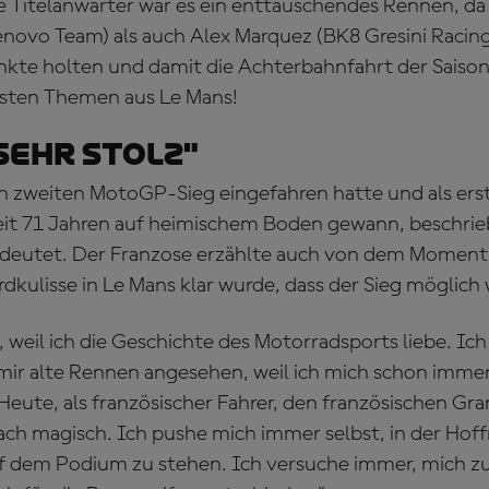
e Titelanwärter war es ein enttäuschendes Rennen, d
enovo Team) als auch Alex Marquez (BK8 Gresini Raci
kte holten und damit die Achterbahnfahrt der Saison
ßesten Themen aus Le Mans!
sehr stolz"
 zweiten MotoGP-Sieg eingefahren hatte und als erst
t 71 Jahren auf heimischem Boden gewann, beschrieb 
edeutet. Der Franzose erzählte auch von dem Moment,
kulisse in Le Mans klar wurde, dass der Sieg möglich 
z, weil ich die Geschichte des Motorradsports liebe. Ic
r alte Rennen angesehen, weil ich mich schon immer
 Heute, als französischer Fahrer, den französischen Gra
fach magisch. Ich pushe mich immer selbst, in der Ho
f dem Podium zu stehen. Ich versuche immer, mich zu