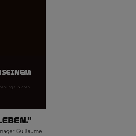
h seinem
einen unglaublichen
leben."
Manager Guillaume