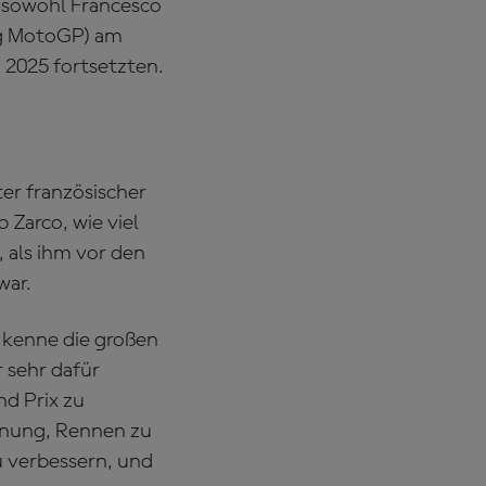
a sowohl Francesco
ng MotoGP) am
 2025 fortsetzten.
er französischer
Zarco, wie viel
 als ihm vor den
war.
h kenne die großen
 sehr dafür
nd Prix zu
ffnung, Rennen zu
 verbessern, und