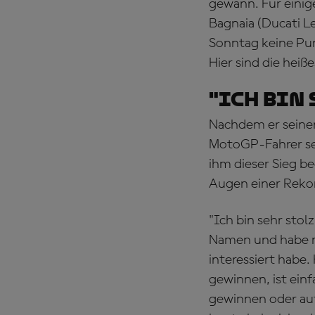
gewann. Für einig
Bagnaia (Ducati L
Sonntag keine Pun
Hier sind die hei
"Ich bin 
Nachdem er seinen
MotoGP-Fahrer sei
ihm dieser Sieg b
Augen einer Rekord
"Ich bin sehr stol
Namen und habe mi
interessiert habe.
gewinnen, ist ein
gewinnen oder au