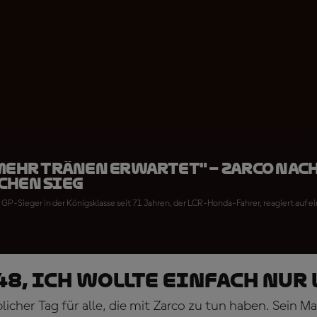
 mehr Tränen erwartet" – Zarco nac
chen Sieg
 GP-Sieger in der Königsklasse seit 71 Jahren, der LCR-Honda-Fahrer, reagiert auf 
48, ich wollte einfach nur 
licher Tag für alle, die mit Zarco zu tun haben. Sein 