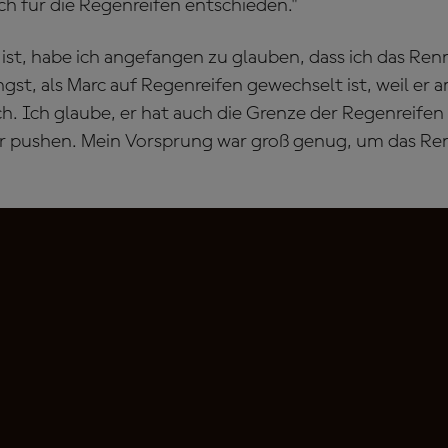
ch für die Regenreifen entschieden."
t ist, habe ich angefangen zu glauben, dass ich das R
gst, als Marc auf Regenreifen gewechselt ist, weil er
ich. Ich glaube, er hat auch die Grenze der Regenreifen
r pushen. Mein Vorsprung war groß genug, um das Re