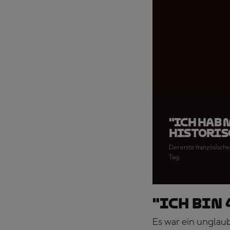
"Ich hab
historis
Der erste französische
Tag.
"Ich bin 
Es war ein unglaub