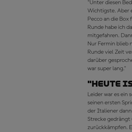
"Unter diesen Bed
Wichtigste. Aber e
Pecco an die Box f
Runde habe ich dan
mitgefahren. Dann 
Nur Fermin blieb n
Runde viel Zeit v
darüber gesproch
war super lang."
"Heute i
Leider war es ein
seinen ersten Spr
der Italiener dan
Strecke gedrängt 
zurückkämpfen. E