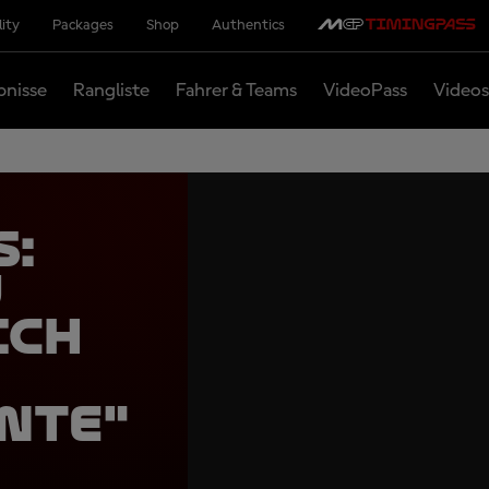
lity
Packages
Shop
Authentics
bnisse
Rangliste
Fahrer & Teams
VideoPass
Videos
s:
u
ich
nte"