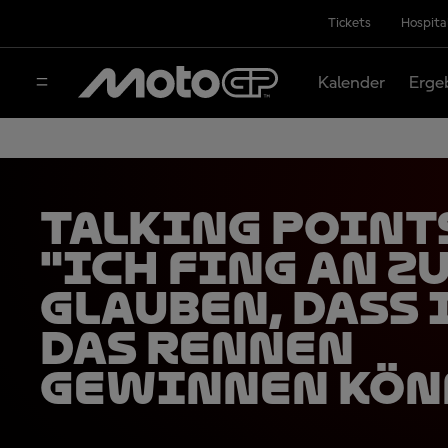
Tickets
Hospita
Kalender
Erge
Talking Point
"Ich fing an z
glauben, dass 
das Rennen
gewinnen kön