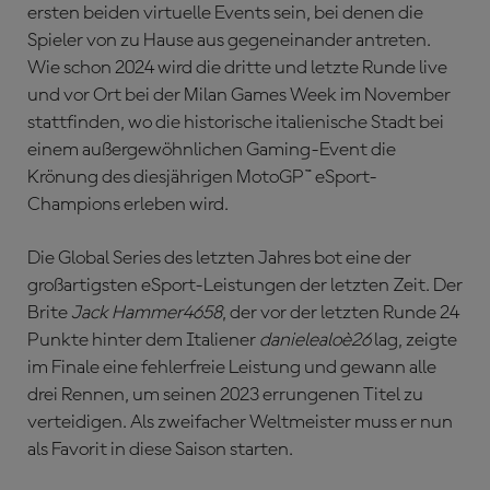
ersten beiden virtuelle Events sein, bei denen die
Spieler von zu Hause aus gegeneinander antreten.
Wie schon 2024 wird die dritte und letzte Runde live
und vor Ort bei der Milan Games Week im November
stattfinden, wo die historische italienische Stadt bei
einem außergewöhnlichen Gaming-Event die
Krönung des diesjährigen MotoGP™ eSport-
Champions erleben wird.
Die Global Series des letzten Jahres bot eine der
großartigsten eSport-Leistungen der letzten Zeit. Der
Brite
Jack Hammer4658
, der vor der letzten Runde 24
Punkte hinter dem Italiener
danielealoè26
lag, zeigte
im Finale eine fehlerfreie Leistung und gewann alle
drei Rennen, um seinen 2023 errungenen Titel zu
verteidigen. Als zweifacher Weltmeister muss er nun
als Favorit in diese Saison starten.