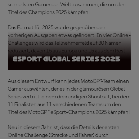
schnellsten Gamer der Welt zusammen, die um den
Titel des Champions 2025 kämpfen!
Das Format für 2025 wurde gegenüber den
vorherigen Ausgaben etwas geändert. In vier Online-
Challenges wird das Teilnehmerfeld auf 30 Namen
reduziert, davon 15 aus Europa und 15 aus dem Rest
eSport Global Series 2025
der Welt.
Aus diesem Entwurf kann jedes MotoGP™-Team einen
Gamer auswählen, der es in der glamourösen Global
Series vertritt, einem dreirundigen Shootout, bei dem
11 Finalisten aus 11 verschiedenen Teams um den
Titel des MotoGP™ eSport-Champions 2025 kämpfen!
Neu in diesem Jahr ist, dass die Details der ersten
Online Challenge (Strecke und Fahrer) durch