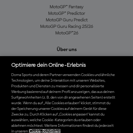
MotoGP™ Fantasy
MotoGP™ Predictor
MotoGP Guru Predict
MotoGP Guru Racing 25/26
MotoGP™26
Über uns
MotoGP Group
Optimiere dein Online-Erlebnis
Cookie-Richtlinien
Geschäftsbedingungen
Dorna Sports und deren Partner verwenden Cookies und ähnliche
Technologien, um deine Interaktion mit unseren Websites,
Datenschutzrichtlinien
Produkten und Diensten zu messen und dir personalisierte
Kaufrichtlinie
Werbung basierend auf deinem Profil anzuzeigen, das aus deinen
Surfgewohnheiten (z. B. den von dir angesehenen Seiten) erstellt
wurde. Wenn du auf „Alle Cookies erlauben“ klickst, stimmst du
der Speicherung unserer Cookies auf deinem Gerät für diese
Die offizielle MotoGP™ App herunterladen
Zwecke zu. Durch Klicken auf „Cookies anpassen“ kannst du
auswählen, welche Cookie-Kategorien du erlauben oder
ablehnen möchtest. Weitere Informationen findest du jederzeit
in unseren
Cookie-Richtlinien