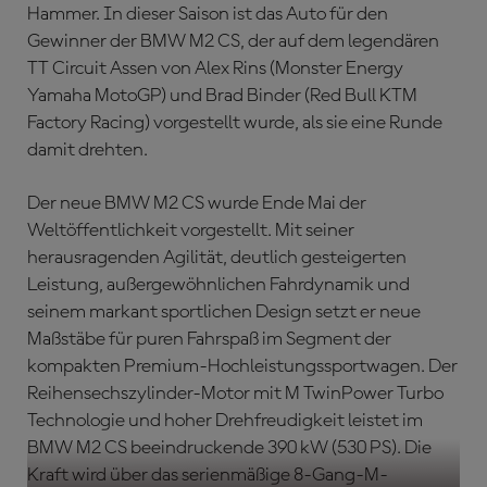
Hammer. In dieser Saison ist das Auto für den
Gewinner der BMW M2 CS, der auf dem legendären
TT Circuit Assen von Alex Rins (Monster Energy
Yamaha MotoGP) und Brad Binder (Red Bull KTM
Factory Racing) vorgestellt wurde, als sie eine Runde
damit drehten.
Der neue BMW M2 CS wurde Ende Mai der
Weltöffentlichkeit vorgestellt. Mit seiner
herausragenden Agilität, deutlich gesteigerten
Leistung, außergewöhnlichen Fahrdynamik und
seinem markant sportlichen Design setzt er neue
Maßstäbe für puren Fahrspaß im Segment der
kompakten Premium-Hochleistungssportwagen. Der
Reihensechszylinder-Motor mit M TwinPower Turbo
Technologie und hoher Drehfreudigkeit leistet im
BMW M2 CS beeindruckende 390 kW (530 PS). Die
Kraft wird über das serienmäßige 8-Gang-M-