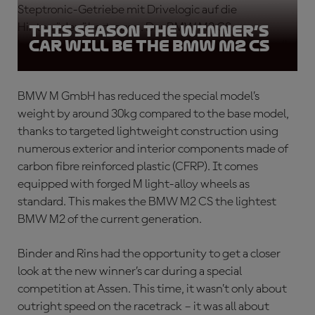
Steptronic-Getriebe mit Drivelogic auf die
Hinterräder übertragen. Der BMW M2 CS
This season the winner’s
car will be the BMW M2 CS
beschleunigt in nur 3,8 Sekunden von 0 auf 100 km/h.
BMW M GmbH has reduced the special model’s
weight by around 30kg compared to the base model,
thanks to targeted lightweight construction using
numerous exterior and interior components made of
carbon fibre reinforced plastic (CFRP). It comes
equipped with forged M light-alloy wheels as
standard. This makes the BMW M2 CS the lightest
BMW M2 of the current generation.
Binder and Rins had the opportunity to get a closer
look at the new winner’s car during a special
competition at Assen. This time, it wasn’t only about
outright speed on the racetrack – it was all about