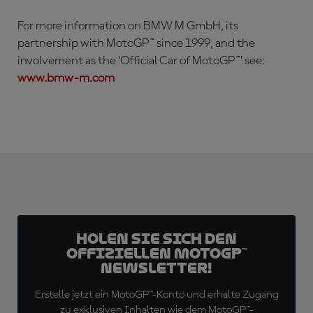
For more information on BMW M GmbH, its
partnership with MotoGP™ since 1999, and the
involvement as the ‘Official Car of MotoGP™’ see:
www.bmw-m.com
Holen Sie sich den
offiziellen MotoGP™
Newsletter!
Erstelle jetzt ein MotoGP™-Konto und erhalte Zugang
zu exklusiven Inhalten wie dem MotoGP™-