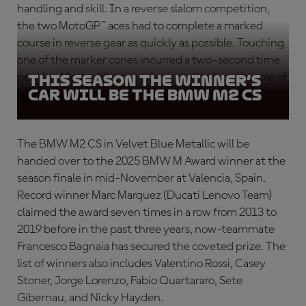
handling and skill. In a reverse slalom competition,
the two MotoGP™ aces had to complete a marked
course in reverse gear as quickly as possible. Touching
one of the marker cones incurred a two-second time
penalty. Meanwhile, the other rider took on the role of
This season the winner’s
car will be the BMW M2 CS
commentator and gave live play-by-play of the “race.”
The BMW M2 CS in Velvet Blue Metallic will be
handed over to the 2025 BMW M Award winner at the
season finale in mid-November at Valencia, Spain.
Record winner Marc Marquez (Ducati Lenovo Team)
claimed the award seven times in a row from 2013 to
2019 before in the past three years, now-teammate
Francesco Bagnaia has secured the coveted prize. The
list of winners also includes Valentino Rossi, Casey
Stoner, Jorge Lorenzo, Fabio Quartararo, Sete
Gibernau, and Nicky Hayden.