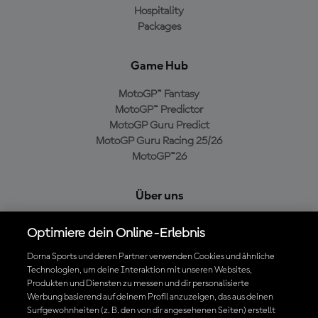
Hospitality
Packages
Game Hub
MotoGP™ Fantasy
MotoGP™ Predictor
MotoGP Guru Predict
MotoGP Guru Racing 25/26
MotoGP™26
Über uns
MotoGP Group
Optimiere dein Online-Erlebnis
Cookie-Richtlinien
Geschäftsbedingungen
Dorna Sports und deren Partner verwenden Cookies und ähnliche
Datenschutzrichtlinien
Technologien, um deine Interaktion mit unseren Websites,
Produkten und Diensten zu messen und dir personalisierte
Kaufrichtlinie
Werbung basierend auf deinem Profil anzuzeigen, das aus deinen
Surfgewohnheiten (z. B. den von dir angesehenen Seiten) erstellt