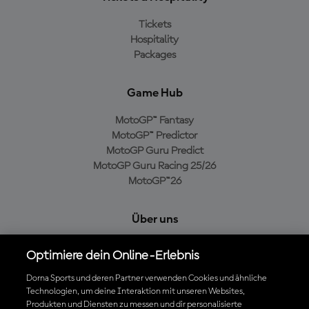
Tickets
Hospitality
Packages
Game Hub
MotoGP™ Fantasy
MotoGP™ Predictor
MotoGP Guru Predict
MotoGP Guru Racing 25/26
MotoGP™26
Über uns
MotoGP Group
Optimiere dein Online-Erlebnis
Cookie-Richtlinien
Geschäftsbedingungen
Dorna Sports und deren Partner verwenden Cookies und ähnliche
Technologien, um deine Interaktion mit unseren Websites,
Datenschutzrichtlinien
Produkten und Diensten zu messen und dir personalisierte
Kaufrichtlinie