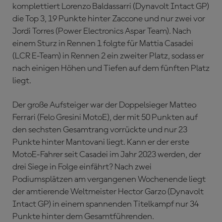
komplettiert Lorenzo Baldassarri (Dynavolt Intact GP)
die Top 3, 19 Punkte hinter Zaccone und nur zwei vor
Jordi Torres (Power Electronics Aspar Team). Nach
einem Sturz in Rennen 1 folgte für Mattia Casadei
(LCR E-Team) in Rennen 2 ein zweiter Platz, sodass er
nach einigen Höhen und Tiefen auf dem fünften Platz
liegt.
Der große Aufsteiger war der Doppelsieger Matteo
Ferrari (Felo Gresini MotoE), der mit 50 Punkten auf
den sechsten Gesamtrang vorrückte und nur 23
Punkte hinter Mantovani liegt. Kann er der erste
MotoE-Fahrer seit Casadei im Jahr 2023 werden, der
drei Siege in Folge einfährt? Nach zwei
Podiumsplätzen am vergangenen Wochenende liegt
der amtierende Weltmeister Hector Garzo (Dynavolt
Intact GP) in einem spannenden Titelkampf nur 34
Punkte hinter dem Gesamtführenden.