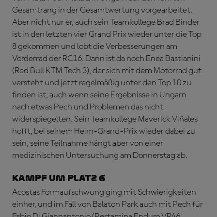
Gesamtrang in der Gesamtwertung vorgearbeitet.
Aber nicht nur er, auch sein Teamkollege Brad Binder
ist in den letzten vier Grand Prix wieder unter die Top
8 gekommen und lobt die Verbesserungen am
Vorderrad der RC16. Dann ist da noch Enea Bastianini
(Red Bull KTM Tech 3), der sich mit dem Motorrad gut
versteht und jetzt regelmäßig unter den Top 10 zu
finden ist, auch wenn seine Ergebnisse in Ungarn
nach etwas Pech und Problemen das nicht
widerspiegelten. Sein Teamkollege Maverick Viñales
hofft, bei seinem Heim-Grand-Prix wieder dabei zu
sein, seine Teilnahme hängt aber von einer
medizinischen Untersuchung am Donnerstag ab.
KAMPF UM PLATZ 6
Acostas Formaufschwung ging mit Schwierigkeiten
einher, und im Fall von Balaton Park auch mit Pech für
Fabio Di Giannantonio (Pertamina Enduro VR46