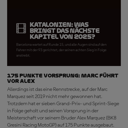
Katalonien: Was
bringt das nächste
Kapitel von 2025?
Barcelona wartet auf Runde 15, und alle Augen sind auf den
Fahrer mit der 93 gerichtet, der seinen achten Sieg in Folge
anstrebt.
175 PUNKTE VORSPRUNG: Marc führt
vor Alex
Allerdings ist das eine Rennstrecke, auf der Marc
Marquez seit 2019 nicht mehr gewonnen hat.
Trotzdem hat er sieben Grand-Prix- und Sprint-Siege
in Folge geholt und seinen Vorsprung in der
Meisterschaft vor seinem Bruder Alex Marquez (BK8
Gresini Racing MotoGP) auf 175 Punkte ausgebaut.