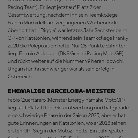
Racing Team). Er liegt jetzt auf Platz 7 der
Gesamtwertung, nachdem ihn sein Teamkollege
Franco Morbidelli am vergangenen Wochenende
überholt hat. "Diggia" war letztes Jahr Sechster beim
GP von Katalonien, während sein Teamkollege Franky
2020 die Poleposition holte. Nur 28 Punkte dahinter
liegt Fermin Aldeguer (BK8 Gresini Racing MotoGP)
und rückt weiter auf die Nummer 49 heran, obwohl
Ungarn für ihn schwieriger war als sein Erfolg in
Österreich.
EHEMALIGE BARCELONA-MEISTER
Fabio Quartararo (Monster Energy Yamaha MotoGP)
liegt auf Platz 10 der Gesamtwertung und hat gerade
eine schwierige Phase in der Saison 2025, aber er hat
gute Erinnerungen an Katalonien, wo er 2018 seinen
ersten GP-Sieg in der Moto2™ holte. Ein Jahr später