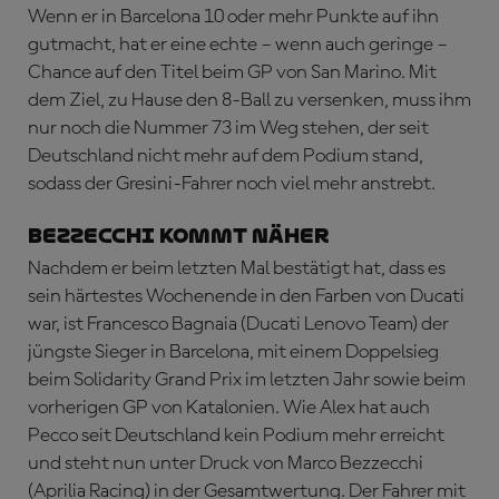
Wenn er in Barcelona 10 oder mehr Punkte auf ihn
gutmacht, hat er eine echte – wenn auch geringe –
Chance auf den Titel beim GP von San Marino. Mit
dem Ziel, zu Hause den 8-Ball zu versenken, muss ihm
nur noch die Nummer 73 im Weg stehen, der seit
Deutschland nicht mehr auf dem Podium stand,
sodass der Gresini-Fahrer noch viel mehr anstrebt.
BEZZECCHI KOMMT NÄHER
Nachdem er beim letzten Mal bestätigt hat, dass es
sein härtestes Wochenende in den Farben von Ducati
war, ist Francesco Bagnaia (Ducati Lenovo Team) der
jüngste Sieger in Barcelona, mit einem Doppelsieg
beim Solidarity Grand Prix im letzten Jahr sowie beim
vorherigen GP von Katalonien. Wie Alex hat auch
Pecco seit Deutschland kein Podium mehr erreicht
und steht nun unter Druck von Marco Bezzecchi
(Aprilia Racing) in der Gesamtwertung. Der Fahrer mit