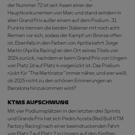
der Nummer 72 ist seit Assen einer der
Hauptkonkurrenten von Marc und stand seitdem in
allen Grand Prix außer einem auf dem Podium. 31
Punkte trennen die beiden Italiener mit noch acht
Rennen vor sich, sodass der Kampf um Bronze offen
ist. Ebenfalls in den Farben von Aprilia kehrt Jorge
Martin (Aprilia Racing) an den Ort seines Titels von
2024 zurück, nachdem er beim Grand Prix von Ungarn
von Platz 16 auf Platz 4 vorgerückt ist. Das Podium
rückt für "The Martinator" immer näher, und wer weiß,
ob 2025 nicht zu den schönen Erinnerungen an
Barcelona hinzukommen wird?
KTMs Aufschwung
Mit vier Podiumsplätzen in den letzten drei Sprints
und Grands Prix hat sich Pedro Acosta (Red Bull KTM
Factory Racing) nach einer beeindruckenden Fahrt
von Platz 7 auf Platz 2 in Ungarn auf den fünften