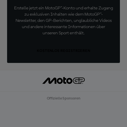
Erstelle jetzt ein MotoGP™-Konto und erhalte Zugang
zu exklusiven Inhalten wie dem MotoGP™-
Newsletter, den GP-Berichten, unglaubliche Videos
und andere interessante Informationen über
unseren Sport enthält.
KOSTENLOS REGISTRIEREN
Offizielle Sponsoren