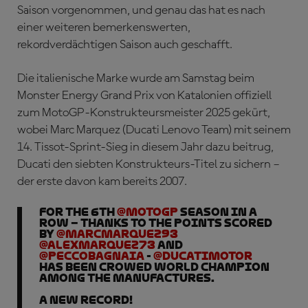
Saison vorgenommen, und genau das hat es nach
einer weiteren bemerkenswerten,
rekordverdächtigen Saison auch geschafft.
Die italienische Marke wurde am Samstag beim
Monster Energy Grand Prix von Katalonien offiziell
zum MotoGP-Konstrukteursmeister 2025 gekürt,
wobei Marc Marquez (Ducati Lenovo Team) mit seinem
14. Tissot-Sprint-Sieg in diesem Jahr dazu beitrug,
Ducati den siebten Konstrukteurs-Titel zu sichern –
der erste davon kam bereits 2007.
For the 6th
@MotoGP
season in a
row – thanks to the points scored
by
@marcmarquez93
@alexmarquez73
and
@PeccoBagnaia
-
@DucatiMotor
has been crowed World Champion
among the manufactures.
A new record!