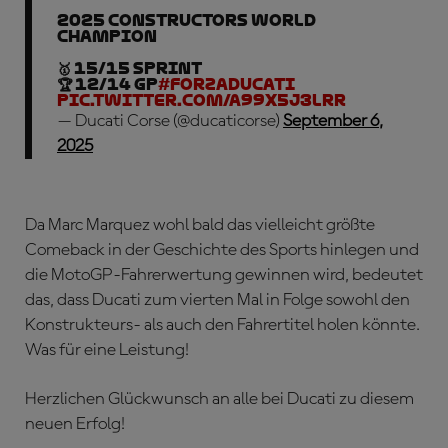
2025 Constructors World
Champion
🥇 15/15 SPRINT
🏆 12/14 GP
#ForzaDucati
pic.twitter.com/A99x5J3lRr
— Ducati Corse (@ducaticorse)
September 6,
2025
Da Marc Marquez wohl bald das vielleicht größte
Comeback in der Geschichte des Sports hinlegen und
die MotoGP-Fahrerwertung gewinnen wird, bedeutet
das, dass Ducati zum vierten Mal in Folge sowohl den
Konstrukteurs- als auch den Fahrertitel holen könnte.
Was für eine Leistung!
Herzlichen Glückwunsch an alle bei Ducati zu diesem
neuen Erfolg!