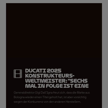
Ducati 2025
Konstrukteurs-
Weltmeister: "Sechs
Mal in Folge ist eine
heftige Zahl"
Generaldirektor Gigi Dall'Igna freut sich, dass die Marke aus
Bologna wieder einen Titel geholt hat, ist aber vorsichtig
wegen der Konkurrenz von den anderen Herstellern.