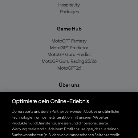
Hospitality
Packages
Game Hub
MotoGP™ Fantasy
MotoGP™ Predictor
MotoGP Guru Predict
MotoGP Guru Racing 25/26
MotoGP™26
Über uns
MotoGP Group
Optimiere dein Online-Erlebnis
Cookie-Richtlinien
Geschäftsbedingungen
Dorna Sports und deren Partner verwenden Cookies und ähnliche
Datenschutzrichtlinien
Technologien, um deine Interaktion mit unseren Websites,
Produkten und Diensten zu messen und dir personalisierte
Kaufrichtlinie
Werbung basierend auf deinem Profil anzuzeigen, das aus deinen
Surfgewohnheiten (z. B. den von dir angesehenen Seiten) erstellt