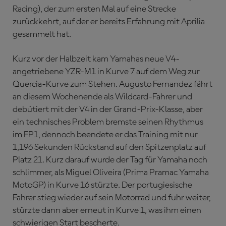
Racing), der zum ersten Mal auf eine Strecke
zurückkehrt, auf der er bereits Erfahrung mit Aprilia
gesammelt hat.
Kurz vor der Halbzeit kam Yamahas neue V4-
angetriebene YZR-M1 in Kurve 7 auf dem Weg zur
Quercia-Kurve zum Stehen. Augusto Fernandez fährt
an diesem Wochenende als Wildcard-Fahrer und
debütiert mit der V4 in der Grand-Prix-Klasse, aber
ein technisches Problem bremste seinen Rhythmus
im FP1, dennoch beendete er das Training mit nur
1,196 Sekunden Rückstand auf den Spitzenplatz auf
Platz 21. Kurz darauf wurde der Tag für Yamaha noch
schlimmer, als Miguel Oliveira (Prima Pramac Yamaha
MotoGP) in Kurve 16 stürzte. Der portugiesische
Fahrer stieg wieder auf sein Motorrad und fuhr weiter,
stürzte dann aber erneut in Kurve 1, was ihm einen
schwierigen Start bescherte.