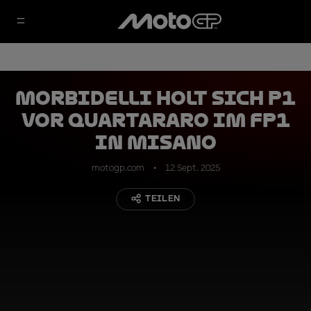
Morbidelli holt sich P1
vor Quartararo im FP1
in Misano
motogp.com
12 Sept. 2025
TEILEN