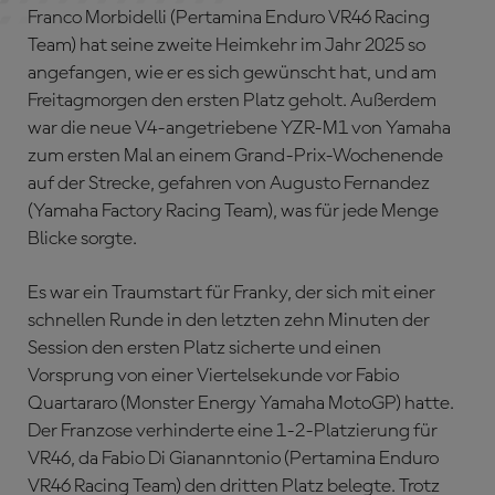
Franco Morbidelli (Pertamina Enduro VR46 Racing
Team) hat seine zweite Heimkehr im Jahr 2025 so
angefangen, wie er es sich gewünscht hat, und am
Freitagmorgen den ersten Platz geholt. Außerdem
war die neue V4-angetriebene YZR-M1 von Yamaha
zum ersten Mal an einem Grand-Prix-Wochenende
auf der Strecke, gefahren von Augusto Fernandez
(Yamaha Factory Racing Team), was für jede Menge
Blicke sorgte.
Es war ein Traumstart für Franky, der sich mit einer
schnellen Runde in den letzten zehn Minuten der
Session den ersten Platz sicherte und einen
Vorsprung von einer Viertelsekunde vor Fabio
Quartararo (Monster Energy Yamaha MotoGP) hatte.
Der Franzose verhinderte eine 1-2-Platzierung für
VR46, da Fabio Di Giananntonio (Pertamina Enduro
VR46 Racing Team) den dritten Platz belegte. Trotz