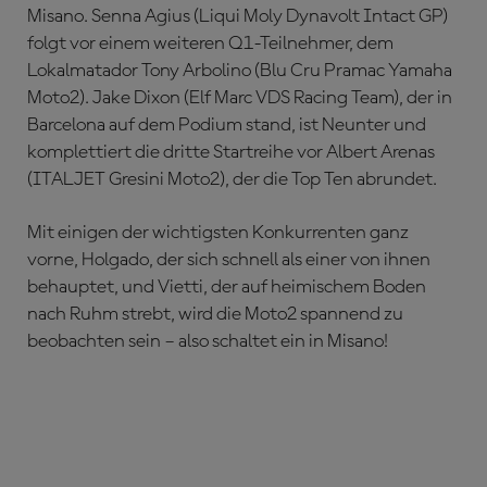
Misano. Senna Agius (Liqui Moly Dynavolt Intact GP)
folgt vor einem weiteren Q1-Teilnehmer, dem
Lokalmatador Tony Arbolino (Blu Cru Pramac Yamaha
Moto2). Jake Dixon (Elf Marc VDS Racing Team), der in
Barcelona auf dem Podium stand, ist Neunter und
komplettiert die dritte Startreihe vor Albert Arenas
(ITALJET Gresini Moto2), der die Top Ten abrundet.
Mit einigen der wichtigsten Konkurrenten ganz
vorne, Holgado, der sich schnell als einer von ihnen
behauptet, und Vietti, der auf heimischem Boden
nach Ruhm strebt, wird die Moto2 spannend zu
beobachten sein – also schaltet ein in Misano!