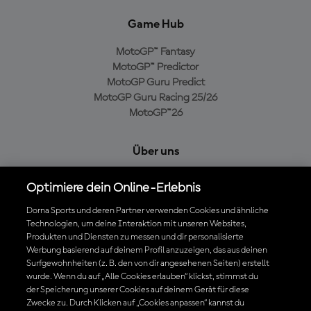
Game Hub
MotoGP™ Fantasy
MotoGP™ Predictor
MotoGP Guru Predict
MotoGP Guru Racing 25/26
MotoGP™26
Über uns
MotoGP Group
Optimiere dein Online-Erlebnis
Cookie-Richtlinien
Geschäftsbedingungen
Dorna Sports und deren Partner verwenden Cookies und ähnliche
Technologien, um deine Interaktion mit unseren Websites,
Datenschutzrichtlinien
Produkten und Diensten zu messen und dir personalisierte
Kaufrichtlinie
Werbung basierend auf deinem Profil anzuzeigen, das aus deinen
Surfgewohnheiten (z. B. den von dir angesehenen Seiten) erstellt
wurde. Wenn du auf „Alle Cookies erlauben“ klickst, stimmst du
der Speicherung unserer Cookies auf deinem Gerät für diese
Die offizielle MotoGP™ App herunterladen
Zwecke zu. Durch Klicken auf „Cookies anpassen“ kannst du