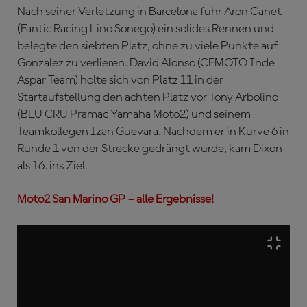
Nach seiner Verletzung in Barcelona fuhr Aron Canet
(Fantic Racing Lino Sonego) ein solides Rennen und
belegte den siebten Platz, ohne zu viele Punkte auf
Gonzalez zu verlieren. David Alonso (CFMOTO Inde
Aspar Team) holte sich von Platz 11 in der
Startaufstellung den achten Platz vor Tony Arbolino
(BLU CRU Pramac Yamaha Moto2) und seinem
Teamkollegen Izan Guevara. Nachdem er in Kurve 6 in
Runde 1 von der Strecke gedrängt wurde, kam Dixon
als 16. ins Ziel.
Moto2 San Marino GP – alle Ergebnisse!