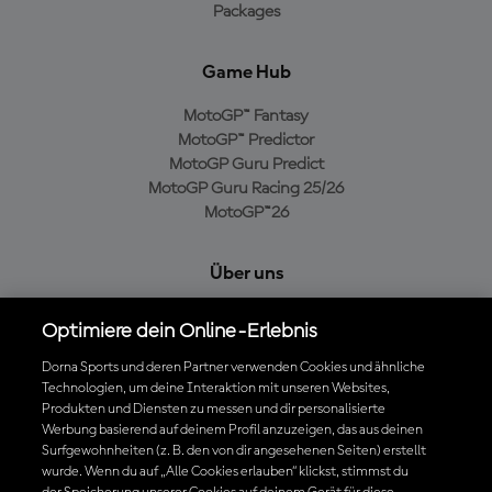
Packages
Game Hub
MotoGP™ Fantasy
MotoGP™ Predictor
MotoGP Guru Predict
MotoGP Guru Racing 25/26
MotoGP™26
Über uns
MotoGP Group
Optimiere dein Online-Erlebnis
Cookie-Richtlinien
Geschäftsbedingungen
Dorna Sports und deren Partner verwenden Cookies und ähnliche
Datenschutzrichtlinien
Technologien, um deine Interaktion mit unseren Websites,
Produkten und Diensten zu messen und dir personalisierte
Kaufrichtlinie
Werbung basierend auf deinem Profil anzuzeigen, das aus deinen
Surfgewohnheiten (z. B. den von dir angesehenen Seiten) erstellt
wurde. Wenn du auf „Alle Cookies erlauben“ klickst, stimmst du