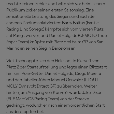
machte keinen Fehler und holte sich vor heimischem
Publikum locker seinen ersten Saisonsieg. Eine
sensationelle Leistung des Siegers und auch der
anderen Podiumsplatzierten: Barry Baltus (Fantic
Racing Lino Sonego) kämpfte sich vom vierten Platz
auf Rang zwei vor, und Daniel Holgado (CFMOTO Inde
Aspar Team) knüpfte mit Platz drei beim GP von San
Marino an seinen Sieg in Barcelona an.
Vietti schnappte sich den Holeshot in Kurve 1 von
Platz 2 der Startaufstellung und legte einen Blitzstart
hin, um Pole-Setter Daniel Holgado, Diogo Moreira
und den Tabellenführer Manuel Gonzalez (LIQUI
MOLY Dynavolt Intact GP) zu überholen. Weiter
hinten, am Ausgang von Kurve 6, wurde Jake Dixon
(ELF Marc VDS Racing Team) von der Strecke
gedrängt, wodurch er nach einem ordentlichen Start
aus den Top Ten fiel.