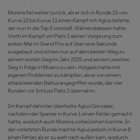
Moreira fiel weiter zurück, als er sich in Runde 15 von
Kurve 10 bis Kurve 11 einen Kampf mit Agius lieferte,
der nun in die Top 5 vorstieß. Währenddessen hatte
Vietti im Kampf um Platz 1 seinen Vorsprung zum
ersten Mal im Grand Prix auf über eine Sekunde
ausgebaut und schien nun auf dem besten Weg zu
seinem ersten Sieg im Jahr 2025 und seinem zweiten
Sieg in Folge in Misano zu sein. Holgado hatte mit
eigenen Problemen zu kämpfen, als er von einem
attackierenden Baltus angegriffen wurde, der vier
Runden vor Schluss Platz 2 übernahm.
Im Kampf dahinter überholte Agius Gonzalez,
nachdem der Spanier in Kurve 1 einen Fehler gemacht
hatte, wodurch auch Moreira vorbeiziehen konnte. In
der vorletzten Runde machte Agius jedoch in Kurve 8
einen Fehler, als er zu weit nach außen kam, wodurch