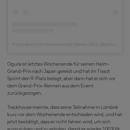
A post shared by Commonwealth Games 2022 (@gamescommonwealth)
Ogura ist letztes Wochenende für seinen Heim-
Grand-Prix nach Japan gereist und hat im Tissot
Sprint den 9. Platz belegt, aber dann hat er sich vor
dem Grand-Prix-Rennen aus dem Event
zurückgezogen.
Trackhouse meinte, dass seine Teilnahme in Lombok
kurz vor dem Wochenende entschieden wird, und hat
jetzt bestätigt, dass er nicht fahren wird, um sich
auszuruhen und zu erholen, damit er wieder 100 % fit