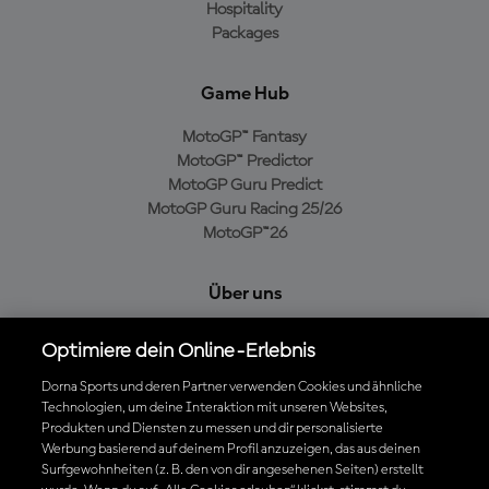
Hospitality
Packages
Game Hub
MotoGP™ Fantasy
MotoGP™ Predictor
MotoGP Guru Predict
MotoGP Guru Racing 25/26
MotoGP™26
Über uns
MotoGP Group
Optimiere dein Online-Erlebnis
Cookie-Richtlinien
Geschäftsbedingungen
Dorna Sports und deren Partner verwenden Cookies und ähnliche
Technologien, um deine Interaktion mit unseren Websites,
Datenschutzrichtlinien
Produkten und Diensten zu messen und dir personalisierte
Kaufrichtlinie
Werbung basierend auf deinem Profil anzuzeigen, das aus deinen
Surfgewohnheiten (z. B. den von dir angesehenen Seiten) erstellt