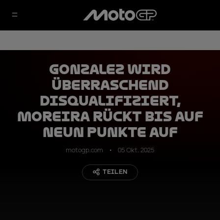
Gonzalez wird
überraschend
disqualifiziert,
Moreira rückt bis auf
neun Punkte auf
motogp.com
05 Okt. 2025
TEILEN