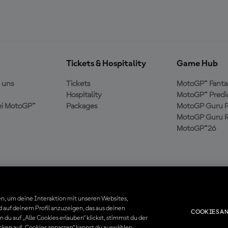
Tickets & Hospitality
Game Hub
 uns
Tickets
MotoGP™ Fanta
Hospitality
MotoGP™ Predi
ei MotoGP™
Packages
MotoGP Guru P
MotoGP Guru R
MotoGP™26
n, um deine Interaktion mit unseren Websites,
 auf deinem Profil anzuzeigen, das aus deinen
COOKIES AN
du auf „Alle Cookies erlauben“ klickst, stimmst du der
. Alle Handelsmarken sind Eigentum der jeweiligen Besitzer.
cken auf „Cookies anpassen“ kannst du auswählen,