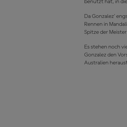
benutzt hat, in di
Da Gonzalez' engs
Rennen in Mandali
Spitze der Meister
Es stehen noch vi
Gonzalez den Vor
Australien heraus