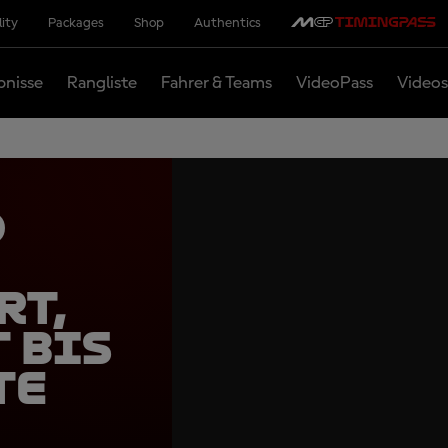
lity
Packages
Shop
Authentics
bnisse
Rangliste
Fahrer & Teams
VideoPass
Videos
d
rt,
 bis
te