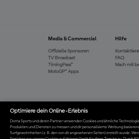
Media & Commercial
Hilfe
Offizielle Sponsoren
Kontaktiere
TV Broadcast
FAQ
TimingPass™
Mach mit b
MotoGP™ Apps
Die offizielle MotoGP™
Optimiere dein Online-Erlebnis
App herunterladen
Dorna Sports und deren Partner verwenden Cookies und ähnliche Technologie
Produkten und Diensten zu messen und dir personalisierte Werbung basierend
Surfgewohnheiten (z. B. den von dir angesehenen Seiten) erstellt wurde. Wenn 
© 2026 MotoGP Sports Entertainment Group. Alle Rechte vorbehalten
Speicherung unserer Cookies auf deinem Gerät für diese Zwecke zu. Durch Kli