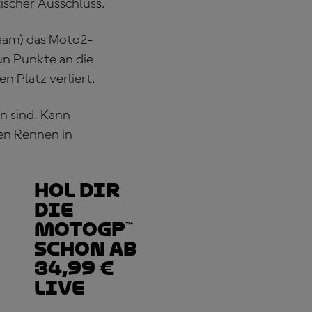
tischer Ausschluss.
Team) das Moto2-
un Punkte an die
n Platz verliert.
n sind. Kann
en Rennen in
Hol dir
die
MotoGP™
schon ab
34,99 €
live