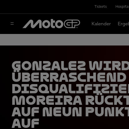
Tickets
Hospita
Kalender
Erge
Gonzalez wir
überraschend
disqualifizie
Moreira rückt
auf neun Punk
auf