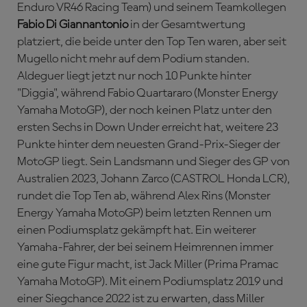
Enduro VR46 Racing Team) und seinem Teamkollegen
Fabio Di Giannantonio
in der Gesamtwertung
platziert, die beide unter den Top Ten waren, aber seit
Mugello nicht mehr auf dem Podium standen.
Aldeguer liegt jetzt nur noch 10 Punkte hinter
"Diggia", während Fabio Quartararo (Monster Energy
Yamaha MotoGP), der noch keinen Platz unter den
ersten Sechs in Down Under erreicht hat, weitere 23
Punkte hinter dem neuesten Grand-Prix-Sieger der
MotoGP liegt. Sein Landsmann und Sieger des GP von
Australien 2023, Johann Zarco (CASTROL Honda LCR),
rundet die Top Ten ab, während Alex Rins (Monster
Energy Yamaha MotoGP) beim letzten Rennen um
einen Podiumsplatz gekämpft hat. Ein weiterer
Yamaha-Fahrer, der bei seinem Heimrennen immer
eine gute Figur macht, ist Jack Miller (Prima Pramac
Yamaha MotoGP). Mit einem Podiumsplatz 2019 und
einer Siegchance 2022 ist zu erwarten, dass Miller