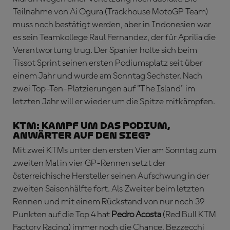
Teilnahme von Ai Ogura (Trackhouse MotoGP Team)
muss noch bestätigt werden, aber in Indonesien war
es sein Teamkollege Raul Fernandez, der für Aprilia die
Verantwortung trug. Der Spanier holte sich beim
Tissot Sprint seinen ersten Podiumsplatz seit über
einem Jahr und wurde am Sonntag Sechster. Nach
zwei Top-Ten-Platzierungen auf "The Island" im
letzten Jahr will er wieder um die Spitze mitkämpfen.
KTM: Kampf um das Podium,
Anwärter auf den Sieg?
Mit zwei KTMs unter den ersten Vier am Sonntag zum
zweiten Mal in vier GP-Rennen setzt der
österreichische Hersteller seinen Aufschwung in der
zweiten Saisonhälfte fort. Als Zweiter beim letzten
Rennen und mit einem Rückstand von nur noch 39
Punkten auf die Top 4 hat
Pedro Acosta
(Red Bull KTM
Factory Racing) immer noch die Chance, Bezzecchi