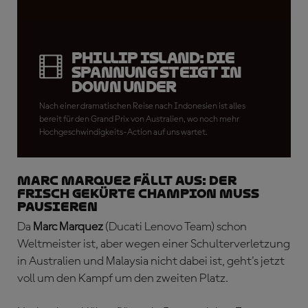
Phillip Island: Die
Spannung steigt in
Down Under
Nach einer dramatischen Reise nach Indonesien ist alles
bereit für den Grand Prix von Australien, wo noch mehr
Hochgeschwindigkeits-Action auf uns wartet.
MARC MARQUEZ FÄLLT AUS: Der
frisch gekürte Champion muss
pausieren
Da
Marc Marquez
(Ducati Lenovo Team) schon
Weltmeister ist, aber wegen einer Schulterverletzung
in Australien und Malaysia nicht dabei ist, geht's jetzt
voll um den Kampf um den zweiten Platz.