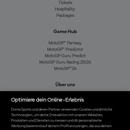
Tickets
Hospitality
Packages
Game Hub
MotoGP™ Fantasy
MotoGP™ Predictor
MotoGP Guru Predict
MotoGP Guru Racing 25/26
MotoGP™26
Über uns
MotoGP Group
Optimiere dein Online-Erlebnis
Cookie-Richtlinien
Geschäftsbedingungen
Dorna Sports und deren Partner verwenden Cookies und ähnliche
Datenschutzrichtlinien
Technologien, um deine Interaktion mit unseren Websites,
Produkten und Diensten zu messen und dir personalisierte
Kaufrichtlinie
Werbung basierend auf deinem Profil anzuzeigen, das aus deinen