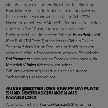
einzuholen, was nicht unmöglich ist. Teamkollege
Brad Binder erzielte in Indonesien mit dem vierten
Platz sein bestes Sonntagsresultat im Jahr 2025.
Nachdem er bei jedem MotoGP-Rennen in Australien
unter den Top 10 war, strebt er nun sein erstes
Podium seit Lusail im letzten Jahr an.
Enea Bastianini
(Red Bull KTM Tech 3) stand letztes Jahr in Phillip
Island auf dem Sprint-Podium und hofft, sich von
seinem Ausfall in Indonesien zu erholen. Er wird mit
Pol Espargaro
einen neuen Teamkollegen haben, da
Maverick Viñales
sich noch von seiner
Schulterverletzung erholt, die er sich auf dem
Sachsenring zugezogen hat.
AUSSENSEITER: Der Kampf um Platz
5 und Überraschungen aus
Mandalika
Acosta hat sich vor
Franco Morbidelli
(Pertamina