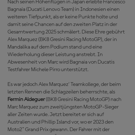
Nach seinen Höhenflügen in Japan erlebte Francesco
Bagnaia (Ducati Lenovo Team) in Indonesien einen
weiteren Tiefpunkt, als er keine Punkte holte und
damit seine Chancen auf den zweiten Platz in der
Gesamtwertung 2025 schmälert. Diese Ehre gebührt
Alex Marquez (BK8 Gresini Racing MotoGP), der in
Mandalika auf dem Podium stand und eine
Wiederholung dieser Leistung anstrebt. In
Abwesenheit von Marc wird Bagnaia von Ducatis
Testfahrer Michele Pirro unterstützt.
Es war jedoch Alex Marquez' Teamkollege, der beim
letzten Rennen die Schlagzeilen beherrschte, als
Fermin Aldeguer
(BK8 Gresini Racing MotoGP) nach
Marc Marquez zum zweitjüngsten MotoGP-Sieger
aller Zeiten wurde. Jetzt bereitet er sich auf
Australien und Phillip Island vor, wo er 2023 den
Moto2™ Grand Prix gewann. Der Fahrer mit der