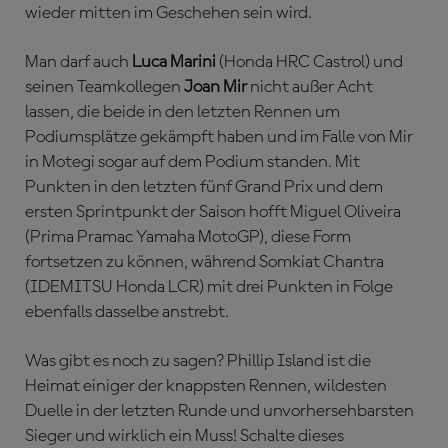
wieder mitten im Geschehen sein wird.
Man darf auch
Luca Marini
(Honda HRC Castrol) und
seinen Teamkollegen
Joan Mir
nicht außer Acht
lassen, die beide in den letzten Rennen um
Podiumsplätze gekämpft haben und im Falle von Mir
in Motegi sogar auf dem Podium standen. Mit
Punkten in den letzten fünf Grand Prix und dem
ersten Sprintpunkt der Saison hofft Miguel Oliveira
(Prima Pramac Yamaha MotoGP), diese Form
fortsetzen zu können, während Somkiat Chantra
(IDEMITSU Honda LCR) mit drei Punkten in Folge
ebenfalls dasselbe anstrebt.
Was gibt es noch zu sagen? Phillip Island ist die
Heimat einiger der knappsten Rennen, wildesten
Duelle in der letzten Runde und unvorhersehbarsten
Sieger und wirklich ein Muss! Schalte dieses