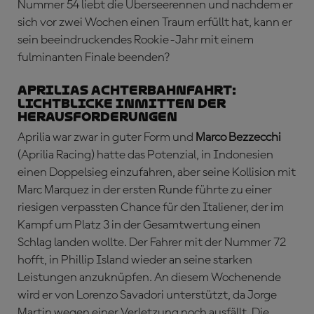
Nummer 54 liebt die Überseerennen und nachdem er
sich vor zwei Wochen einen Traum erfüllt hat, kann er
sein beeindruckendes Rookie-Jahr mit einem
fulminanten Finale beenden?
APRILIAS ACHTERBAHNFAHRT:
Lichtblicke inmitten der
Herausforderungen
Aprilia war zwar in guter Form und
Marco Bezzecchi
(Aprilia Racing) hatte das Potenzial, in Indonesien
einen Doppelsieg einzufahren, aber seine Kollision mit
Marc Marquez in der ersten Runde führte zu einer
riesigen verpassten Chance für den Italiener, der im
Kampf um Platz 3 in der Gesamtwertung einen
Schlag landen wollte. Der Fahrer mit der Nummer 72
hofft, in Phillip Island wieder an seine starken
Leistungen anzuknüpfen. An diesem Wochenende
wird er von Lorenzo Savadori unterstützt, da Jorge
Martin wegen einer Verletzung noch ausfällt. Die