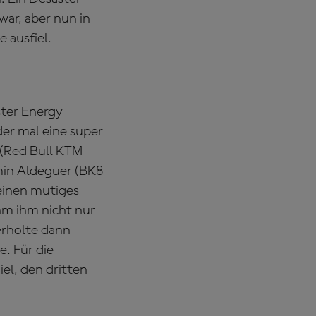
war, aber nun in
 ausfiel.
ster Energy
er mal eine super
r (Red Bull KTM
min Aldeguer (BK8
 einen mutiges
hm ihm nicht nur
erholte dann
e. Für die
el, den dritten