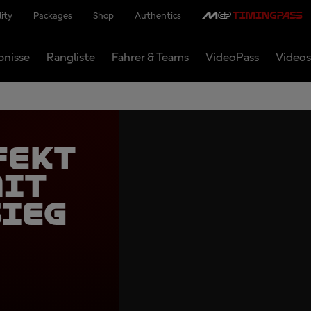
lity
Packages
Shop
Authentics
bnisse
Rangliste
Fahrer & Teams
VideoPass
Videos
fekt
mit
Sieg