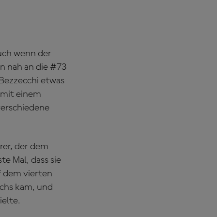
auch wenn der
hn nah an die #73
 Bezzecchi etwas
 mit einem
verschiedene
rer, der dem
te Mal, dass sie
uf dem vierten
Sechs kam, und
ielte.