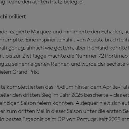
g Team) den achten Platz belegte.
hi brilliert
nde reagierte Marquez und minimierte den Schaden, 
hrumpfte. Eine inspirierte Fahrt von Acosta brachte i
 nah genug, ähnlich wie gestern, aber niemand konnte
rt bis zur Zielflagge machte die Nummer 72 Portimao
eg zu seinem eigenen Rennen und wurde der sechste 
ielen Grand Prix.
a komplettierten das Podium hinter dem Aprilia-Fah
teller den dritten Sieg im Jahr 2025 bescherte – das ers
r einzigen Saison feiern konnten. Aldeguer hielt sich a
der zum dritten Mal in dieser Saison unter die ersten 
in bestes Ergebnis beim GP von Portugal seit 2022 erz