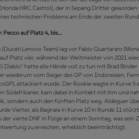
 (Honda HRC Castrol), der in Sepang Dritter geworden 
nes technischen Problems am Ende der zweiten Runde
ecco auf Platz 4, bis...
 (Ducati Lenovo Team) lag vor Fabio Quartararo (Mon
f Platz vier, während der Weltmeister von 2021 wied
El Diablo" hatte alle Hände voll zu tun mit Brad Binde
der wiederum vom Sieger des GP von Indonesien, Fer
toGP), attackiert wurde. Der Rookie wagte in Kurve 5
 Südafrikaner, kam dabei in Kontakt mit ihm und na
k, sondern auch den fünften Platz weg. Aldeguer üb
de Vierter, als Bagnaia in Kurve 10 in Runde 11 stürzt
der vierte DNF in Folge an einem Sonntag, was sein Zi
mtwertung zu erreichen, erheblich beeinträchtigt.