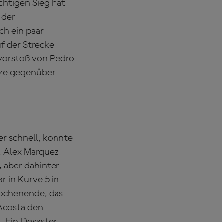
chtigen Sieg hat
 der
h ein paar
uf der Strecke
vorstoß von Pedro
tze gegenüber
er schnell, konnte
n. Alex Marquez
, aber dahinter
 in Kurve 5 in
Wochenende, das
 Acosta den
. Ein Desaster