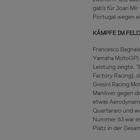
gab's für Joan Mir
Portugal wegen ei
KÄMPFE IM FELD: P
Francesco Bagnaia
Yamaha MotoGP) au
Leistung zeigte. "
Factory Racing), 
Gresini Racing Mo
Manöver gegen den
etwas Aerodynami
Quartararo und wur
Nummer 63 war es 
Platz in der Gesa