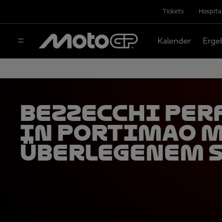
Tickets
Hospita
Kalender
Erge
Bezzecchi per
in Portimao 
überlegenem 