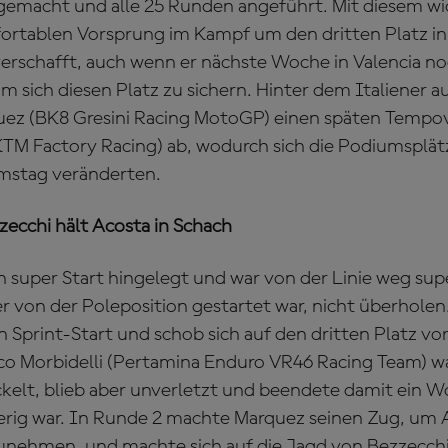
g gemacht und alle 25 Runden angeführt. Mit diesem wi
fortablen Vorsprung im Kampf um den dritten Platz in
schafft, auch wenn er nächste Woche in Valencia noc
 sich diesen Platz zu sichern. Hinter dem Italiener a
uez (BK8 Gresini Racing MotoGP) einen späten Tempo
KTM Factory Racing) ab, wodurch sich die Podiumsplä
mstag veränderten.
ecchi hält Acosta in Schach
n super Start hingelegt und war von der Linie weg sup
er von der Poleposition gestartet war, nicht überhole
 Sprint-Start und schob sich auf den dritten Platz vor
co Morbidelli (Pertamina Enduro VR46 Racing Team) war
ckelt, blieb aber unverletzt und beendete damit ein 
ierig war. In Runde 2 machte Marquez seinen Zug, um
unehmen, und machte sich auf die Jagd von Bezzecchi