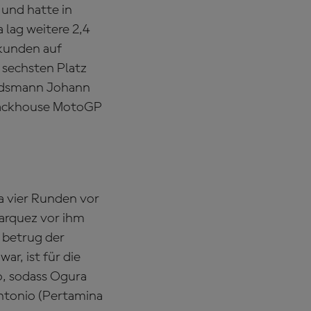
 und hatte in
lag weitere 2,4
kunden auf
 sechsten Platz
andsmann Johann
rackhouse MotoGP
ta vier Runden vor
Marquez vor ihm
 betrug der
r, ist für die
o, sodass Ogura
antonio (Pertamina