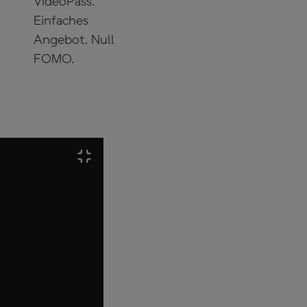
VideoPass.
Einfaches
Angebot. Null
FOMO.
JETZT
ABONNIEREN!