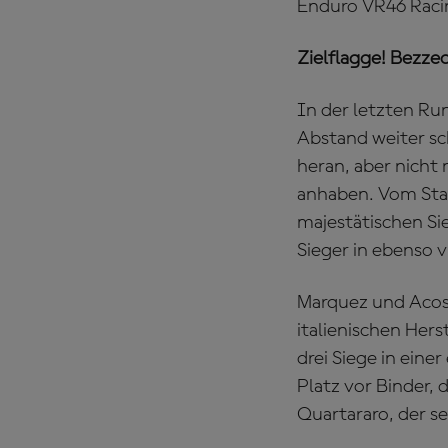
Enduro VR46 Racin
Zielflagge! Bezzecc
In der letzten Ru
Abstand weiter sc
heran, aber nicht
anhaben. Vom Sta
majestätischen Si
Sieger in ebenso v
Marquez und Acost
italienischen Hers
drei Siege in eine
Platz vor Binder, 
Quartararo, der se