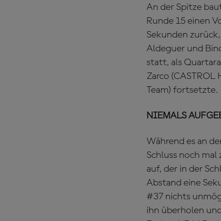
An der Spitze bau
Runde 15 einen Vo
Sekunden zurück,
Aldeguer und Bind
statt, als Quarta
Zarco (CASTROL 
Team) fortsetzte.
NIEMALS AUFGEBEN
Während es an der 
Schluss noch mal 
auf, der in der S
Abstand eine Seku
#37 nichts unmögl
ihn überholen und