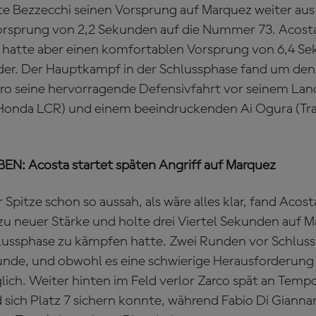
te Bezzecchi seinen Vorsprung auf Marquez weiter aus
rsprung von 2,2 Sekunden auf die Nummer 73. Acosta 
 hatte aber einen komfortablen Vorsprung von 6,4 Se
er. Der Hauptkampf in der Schlussphase fand um den
raro seine hervorragende Defensivfahrt vor seinem L
Honda LCR) und einem beeindruckenden Ai Ogura (T
: Acosta startet späten Angriff auf Marquez
Spitze schon so aussah, als wäre alles klar, fand Acos
zu neuer Stärke und holte drei Viertel Sekunden auf 
chlussphase zu kämpfen hatte. Zwei Runden vor Schluss
nde, und obwohl es eine schwierige Herausforderung wa
ich. Weiter hinten im Feld verlor Zarco spät an Temp
 sich Platz 7 sichern konnte, während Fabio Di Giann