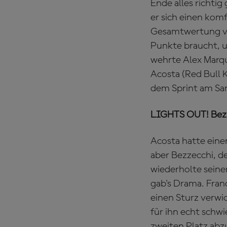
Ende alles richti
er sich einen kom
Gesamtwertung ver
Punkte braucht, um
wehrte Alex Marq
Acosta (Red Bull 
dem Sprint am Sa
LIGHTS OUT! Bezz
Acosta hatte eine
aber Bezzecchi, d
wiederholte seinen
gab's Drama. Fran
einen Sturz verwi
für ihn echt schw
zweiten Platz abz