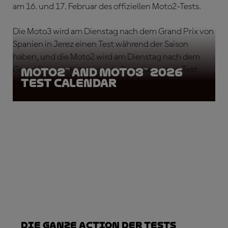
am 16. und 17. Februar des offiziellen Moto2-Tests.
Die Moto3 wird am Dienstag nach dem Grand Prix von
Spanien in Jerez einen Test während der Saison
haben, und die Moto2 wird am Dienstag nach dem
Grand Prix von Katalonien in Barcelona einen Test
Moto2™ and Moto3™ 2026
Test Calendar
während der Saison haben.
Die ganze Action der Tests