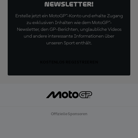
Newsletter!
Erstelle jetzt ein MotoGP™-Konto und erhalte Zugang
zu exklusiven Inhalten wie dem MotoGP™-
Newsletter, den GP-Berichten, unglaubliche Videos
und andere interessante Informationen über
unseren Sport enthält.
KOSTENLOS REGISTRIEREN
Offizielle Sponsoren