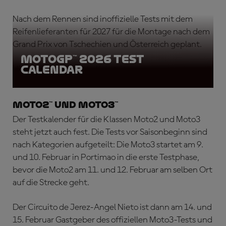
Nach dem Rennen sind inoffizielle Tests mit dem
Reifenlieferanten für 2027 für die Montage nach dem
Grand Prix von Tschechien und Österreich geplant.
MotoGP™ 2026 Test
Calendar
Hier ist der komplette Kalender:
Moto2™ und Moto3™
Der Testkalender für die Klassen Moto2 und Moto3
steht jetzt auch fest. Die Tests vor Saisonbeginn sind
nach Kategorien aufgeteilt: Die Moto3 startet am 9.
und 10. Februar in Portimao in die erste Testphase,
bevor die Moto2 am 11. und 12. Februar am selben Ort
auf die Strecke geht.
Der Circuito de Jerez-Angel Nieto ist dann am 14. und
15. Februar Gastgeber des offiziellen Moto3-Tests und