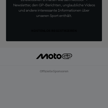
zu exklusiven Inhalten wie dem MotoGP™-
Newsletter, den GP-Berichten, unglaubliche Videos
und andere interessante Informationen über
unseren Sport enthält.
KOSTENLOS REGISTRIEREN
Offizielle Sponsoren