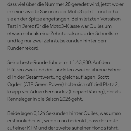
dass viel über die Nummer 28 geredet wird, jetzt wo er
in seine zweite Saison in der Moto3 geht – und er hat
sie an der Spitze angefangen. Beim letzten Vorsaison-
Test in Jerez für die Moto3-Klasse war Quiles um
etwas mehr als eine Zehntelsekunde der Schnellste
und lag nur zwei Zehntelsekunden hinter dem
Rundenrekord.
Seine beste Runde fuhr er mit 1:43,930. Auf den
Plätzen zwei und drei landeten zwei erfahrene Fahrer,
di in der Gesamtwertung gleichauf lagen. Scott
Ogden (CIP Green Power) holte sich offiziell Platz 2,
knapp vor Adrian Fernandez (Leopard Racing), der als
Rennsieger in die Saison 2026 geht.
Beide lagen 0,124 Sekunden hinter Quiles, was umso
erstaunlicher ist, wenn man bedenkt, dass der erste
auf einer KTM und der zweite auf einer Honda fährt.