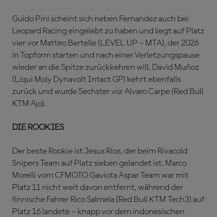
Guido Pini scheint sich neben Fernandez auch bei
Leopard Racing eingelebt zu haben und liegt auf Platz
vier vor Matteo Bertelle (LEVEL UP – MTA), der 2026
in Topform starten und nach einer Verletzungspause
wieder an die Spitze zurückkehren will. David Muñoz
(Liqui Moly Dynavolt Intact GP) kehrt ebenfalls
zurück und wurde Sechster vor Alvaro Carpe (Red Bull
KTM Ajo).
DIE ROOKIES
Der beste Rookie ist Jesus Rios, der beim Rivacold
Snipers Team auf Platz sieben gelandet ist. Marco
Morelli vom CFMOTO Gaviota Aspar Team war mit
Platz 11 nicht weit davon entfernt, während der
finnische Fahrer Rico Salmela (Red Bull KTM Tech3) auf
Platz 16 landete – knapp vor dem indonesischen