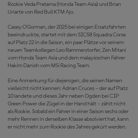
Rookie Veda Pratama (Honda Team Asia) und Brian
Uriarte von Red Bull KTM Ajo.
Casey O'Gorman, der 2025 bei einigen Ersatzfahrten
beeindruckte, startet mit dem SIC58 Squadra Corse
auf Platz 22 in die Saison, ein paar Plätze vor seinem
neuen Teamkollegen Leo Rammerstorfer, Zen Mitani
vom Honda Team Asia und dem malaysischen Fahrer
Hakim Danish vom MSi Racing Team.
Eine Anmerkung für diejenigen, die seinen Namen
vielleicht nicht kennen: Adrian Cruces – der auf Platz
10 landete und dieses Jahr neben Ogden bei CIP
Green Power die Zügel in der Hand hält – zählt nicht
als Rookie. Sobald ein Fahrer in einer Saison sechs oder
mehr Rennen in derselben Klasse absolviert hat, kann
er nicht mehr zum Rookie des Jahres gekürt werden.