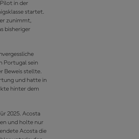
Pilot in der
gsklasse startet.
ter zunimmt,
s bisheriger
nvergessliche
in Portugal sein
 Beweis stellte.
tung und hatte in
kte hinter dem
für 2025. Acosta
len und holte nur
eendete Acosta die