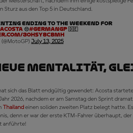
 der Meisterschaft, nachdem ihm einige kostspielige F
in Sturz aus den Top 5 in Deutschland.
inting ending to the weekend for
acosta
😔
#GermanGP
🇩🇪
er.com/3Ohsy8C8mh
 (@MotoGP)
July 13, 2025
Neue Mentalität, gl
hat sich das Blatt endgültig gewendet: Acosta startet
 Jahr 2026, nachdem er am Samstag den Sprint drama
in
Thailand
einen soliden zweiten Platz belegt hatte. Es
bnis, denn er war der erste KTM-Fahrer überhaupt, de
t anführte!