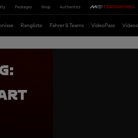
lity
Packages
Shop
Authentics
bnisse
Rangliste
Fahrer & Teams
VideoPass
Videos
g:
art