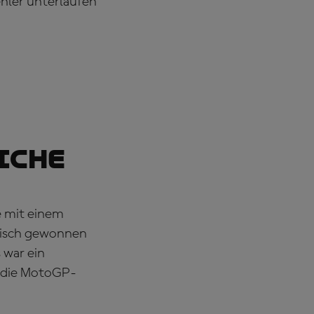
ehler unterlaufen
eiche
e mit einem
tisch gewonnen
 war ein
r die MotoGP-