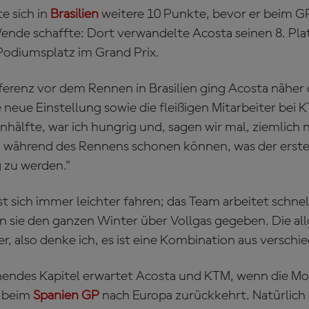
e sich in
Brasilien
weitere 10 Punkte, bevor er beim G
de schaffte: Dort verwandelte Acosta seinen 8. Plat
Podiumsplatz im Grand Prix.
ferenz vor dem Rennen in Brasilien ging Acosta näher 
 neue Einstellung sowie die fleißigen Mitarbeiter bei K
nhälfte, war ich hungrig und, sagen wir mal, ziemlich ne
en während des Rennens schonen können, was der erste 
 zu werden."
t sich immer leichter fahren; das Team arbeitet schnell
 sie den ganzen Winter über Vollgas gegeben. Die al
er, also denke ich, es ist eine Kombination aus versch
nendes Kapitel erwartet Acosta und KTM, wenn die M
f beim
Spanien GP
nach Europa zurückkehrt. Natürlich