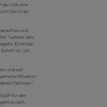
P der USA eine
z im Sprint am
darauf ein und
TM: "Letztes Jahr,
gativ. Es ist klar,
Schritt ist, um
er, und seit
lgemeine Situation
iedenen Faktoren."
otoGP für den
 geht es nach