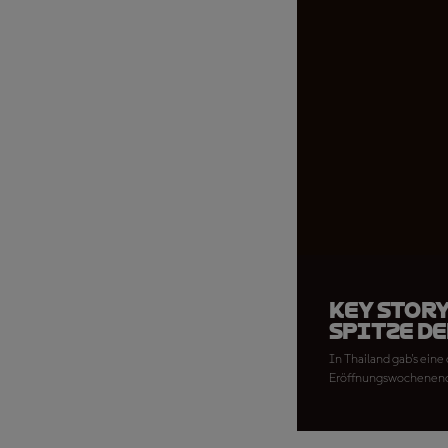
Key Story
Spitze d
In Thailand gab's ein
Eröffnungswochenende