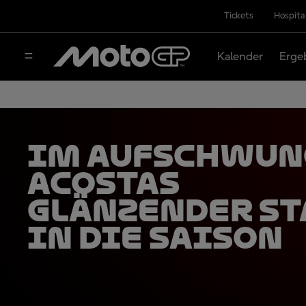
Tickets
Hospita
Kalender
Erge
Im Aufschwun
Acostas
glänzender St
in die Saison