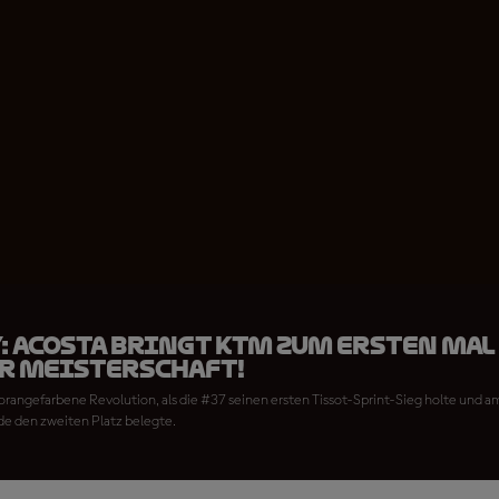
: Acosta bringt KTM zum ersten Mal 
er Meisterschaft!
e orangefarbene Revolution, als die #37 seinen ersten Tissot-Sprint-Sieg holte und 
 den zweiten Platz belegte.