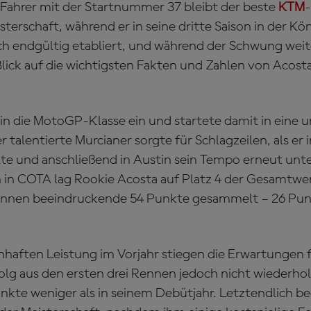
 Fahrer mit der Startnummer 37 bleibt der beste
KTM
-
rschaft, während er in seine dritte Saison in der Köni
ich endgültig etabliert, und während der Schwung wei
Blick auf die wichtigsten Fakten und Zahlen von Acosta
 in die MotoGP-Klasse ein und startete damit in eine u
 talentierte Murcianer sorgte für Schlagzeilen, als er 
te und anschließend in Austin sein Tempo erneut unter
in COTA lag Rookie Acosta auf Platz 4 der Gesamtwer
Rennen beeindruckende 54 Punkte gesammelt – 26 Pun
nhaften Leistung im Vorjahr stiegen die Erwartungen 
olg aus den ersten drei Rennen jedoch nicht wiederho
nkte weniger als in seinem Debütjahr. Letztendlich b