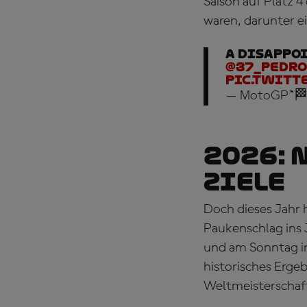
Saison auf Platz 4
waren, darunter e
A disappo
@37_pedro
pic.twitt
— MotoGP™🏁
2026: 
Ziele
Doch dieses Jahr 
Paukenschlag ins
und am Sonntag 
historisches Erge
Weltmeisterschaf