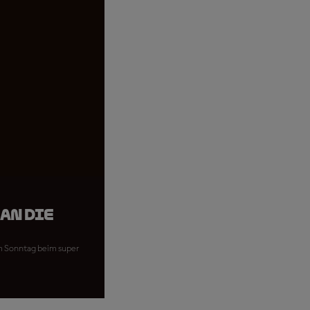
an die
am Sonntag beim super