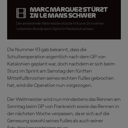
Marc Márquez stürzt
in Le Mans schwer
Der amtierende Weltmeister stürzte in Kurve 14 in seiner
vorletzten Runde beim Sprint in Frankreich schwer.
Die Nummer 93 gab bekannt, dass die
Schulteroperation eigentlich nach dem GP von
Katalonien geplant war, doch nachdem er sich beim
Sturz im Sprint am Samstag den fünften
Mittelfußknochen seines rechten Fußes gebrochen
hat, wird die Operation nun vorgezogen.
Der Weltmeister wird nun mindestens das Rennen am
Sonntag beim GP von Frankreich sowie das Rennen in
der nächsten Woche verpassen, da er sich auf die
Genesung sowohl seines Fußes als auch seiner
Schulter konzentrieren muss.