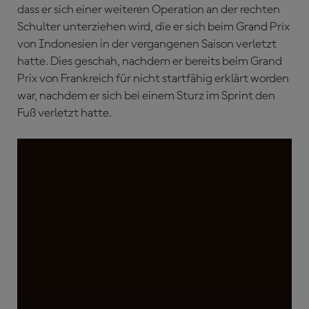
dass er sich einer weiteren Operation an der rechten
Schulter unterziehen wird, die er sich beim Grand Prix
von Indonesien in der vergangenen Saison verletzt
hatte. Dies geschah, nachdem er bereits beim Grand
Prix von Frankreich für nicht startfähig erklärt worden
war, nachdem er sich bei einem Sturz im Sprint den
Fuß verletzt hatte.