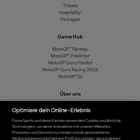
Tickets
Hospitality
Packages
Game Hub
MotoGP™ Fantasy
MotoGP™ Predictor
MotoGP Guru Predict
MotoGP Guru Racing 25/26
MotoGP™26
Über uns
MotoGP Group
Optimiere dein Online-Erlebnis
Cookie-Richtlinien
Geschäftsbedingungen
Dorna Sports und deren Partner verwenden Cookies und ähnliche
Datenschutzrichtlinien
Technologien, um deine Interaktion mit unseren Websites,
Produkten und Diensten zu messen und dir personalisierte
Kaufrichtlinie
Werbung basierend auf deinem Profil anzuzeigen, das aus deinen