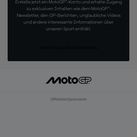
Erstelle jetzt ein MotoGP™-Konto und erhalte Zugang
zu exklusiven Inhalten wie dem MotoGP™-
Newsletter, den GP-Berichten, unglaubliche Videos
und andere interessante Informationen über
unseren Sport enthält.
KOSTENLOS REGISTRIEREN
Offizielle Sponsoren