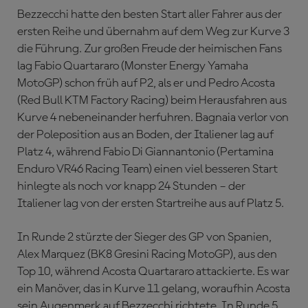
Bezzecchi hatte den besten Start aller Fahrer aus der
ersten Reihe und übernahm auf dem Weg zur Kurve 3
die Führung. Zur großen Freude der heimischen Fans
lag Fabio Quartararo (Monster Energy Yamaha
MotoGP) schon früh auf P2, als er und Pedro Acosta
(Red Bull KTM Factory Racing) beim Herausfahren aus
Kurve 4 nebeneinander herfuhren. Bagnaia verlor von
der Poleposition aus an Boden, der Italiener lag auf
Platz 4, während Fabio Di Giannantonio (Pertamina
Enduro VR46 Racing Team) einen viel besseren Start
hinlegte als noch vor knapp 24 Stunden – der
Italiener lag von der ersten Startreihe aus auf Platz 5.
In Runde 2 stürzte der Sieger des GP von Spanien,
Alex Marquez (BK8 Gresini Racing MotoGP), aus den
Top 10, während Acosta Quartararo attackierte. Es war
ein Manöver, das in Kurve 11 gelang, woraufhin Acosta
sein Augenmerk auf Bezzecchi richtete. In Runde 5