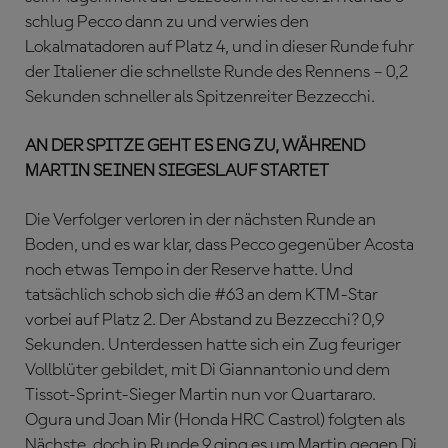
schlug Pecco dann zu und verwies den
Lokalmatadoren auf Platz 4, und in dieser Runde fuhr
der Italiener die schnellste Runde des Rennens – 0,2
Sekunden schneller als Spitzenreiter Bezzecchi.
AN DER SPITZE GEHT ES ENG ZU, WÄHREND
MARTIN SEINEN SIEGESLAUF STARTET
Die Verfolger verloren in der nächsten Runde an
Boden, und es war klar, dass Pecco gegenüber Acosta
noch etwas Tempo in der Reserve hatte. Und
tatsächlich schob sich die #63 an dem KTM-Star
vorbei auf Platz 2. Der Abstand zu Bezzecchi? 0,9
Sekunden. Unterdessen hatte sich ein Zug feuriger
Vollblüter gebildet, mit Di Giannantonio und dem
Tissot-Sprint-Sieger Martin nun vor Quartararo.
Ogura und Joan Mir (Honda HRC Castrol) folgten als
Nächste, doch in Runde 9 ging es um Martin gegen Di