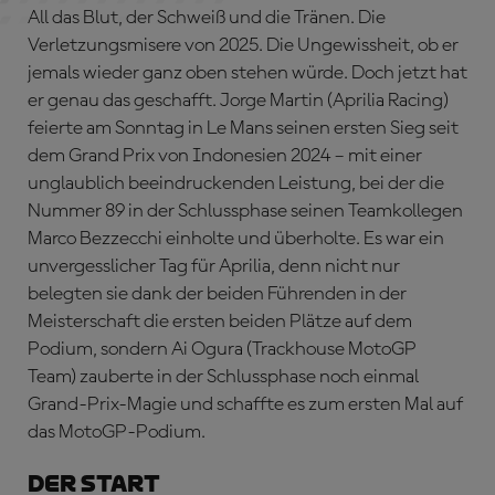
All das Blut, der Schweiß und die Tränen. Die
Verletzungsmisere von 2025. Die Ungewissheit, ob er
jemals wieder ganz oben stehen würde. Doch jetzt hat
er genau das geschafft. Jorge Martin (Aprilia Racing)
feierte am Sonntag in Le Mans seinen ersten Sieg seit
dem Grand Prix von Indonesien 2024 – mit einer
unglaublich beeindruckenden Leistung, bei der die
Nummer 89 in der Schlussphase seinen Teamkollegen
Marco Bezzecchi einholte und überholte. Es war ein
unvergesslicher Tag für Aprilia, denn nicht nur
belegten sie dank der beiden Führenden in der
Meisterschaft die ersten beiden Plätze auf dem
Podium, sondern Ai Ogura (Trackhouse MotoGP
Team) zauberte in der Schlussphase noch einmal
Grand-Prix-Magie und schaffte es zum ersten Mal auf
das MotoGP-Podium.
DER START