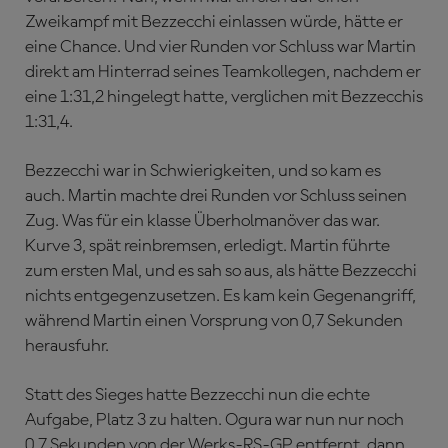
Zweikampf mit Bezzecchi einlassen würde, hätte er
eine Chance. Und vier Runden vor Schluss war Martin
direkt am Hinterrad seines Teamkollegen, nachdem er
eine 1:31,2 hingelegt hatte, verglichen mit Bezzecchis
1:31,4.
Bezzecchi war in Schwierigkeiten, und so kam es
auch. Martin machte drei Runden vor Schluss seinen
Zug. Was für ein klasse Überholmanöver das war.
Kurve 3, spät reinbremsen, erledigt. Martin führte
zum ersten Mal, und es sah so aus, als hätte Bezzecchi
nichts entgegenzusetzen. Es kam kein Gegenangriff,
während Martin einen Vorsprung von 0,7 Sekunden
herausfuhr.
Statt des Sieges hatte Bezzecchi nun die echte
Aufgabe, Platz 3 zu halten. Ogura war nun nur noch
0,7 Sekunden von der Werks-RS-GP entfernt, dann