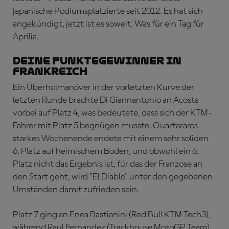
japanische Podiumsplatzierte seit 2012. Es hat sich
angekündigt, jetzt ist es soweit. Was für ein Tag für
Aprilia.
DEINE PUNKTEGEWINNER IN
FRANKREICH
Ein Überholmanöver in der vorletzten Kurve der
letzten Runde brachte Di Giannantonio an Acosta
vorbei auf Platz 4, was bedeutete, dass sich der KTM-
Fahrer mit Platz 5 begnügen musste. Quartararos
starkes Wochenende endete mit einem sehr soliden
6. Platz auf heimischem Boden, und obwohl ein 6.
Platz nicht das Ergebnis ist, für das der Franzose an
den Start geht, wird "El Diablo" unter den gegebenen
Umständen damit zufrieden sein.
Platz 7 ging an Enea Bastianini (Red Bull KTM Tech3),
während Raul Fernandez (Trackhouse MotoGP Team),