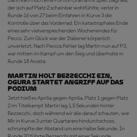
Dann kam noch eine Portion Drama ins Spiel. Bagnaia,
der sich auf Platz 2 scheinbar wohlfühlte, verlor in
Runde 16 von 27 beim Einfahren in Kurve 3 die
Kontrolle über das Vorderrad. Ein katastrophales Ende
eines sehr vielversprechenden Wochenendes für
Pecco. Zum Glück war der Italiener körperlich
unverletzt. Nach Peccos Fehler lag Martin nun auf P3,
war mitten im Kampf um den Sieg und überholte in
Runde 18 Acosta.
MARTIN HOLT BEZZECCHI EIN,
OGURA STARTET ANGRIFF AUF DAS
PODIUM
Jetzt hieß es Aprilia gegen Aprilia. Platz 1 gegen Platz
2 im Titelkampf. Martin lag 1,5 Sekunden hinter
Bezzecchi, doch während wir alle darauf schauten, wie
Mir in Kurve 3 unter Quartararo hindurchschoss,
schrumpfte der Abstand um eine halbe Sekunde. In
Runde 20 führte Bezzecchi mit einer Sekunde