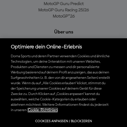
MotoGP Guru Predict
MotoGP Guru Racing 25/26
MotoGP™26
Über uns
MotoGP Group
Optimiere dein Online-Erlebnis
Cookie-Richtlinien
Geschäftsbedingungen
Dorna Sports und deren Partner verwenden Cookies und ähnliche
Technologien, um deine Interaktion mit unseren Websites,
Datenschutzrichtlinien
Produkten und Diensten zu messen und dir personalisierte
Kaufrichtlinie
Werbung basierend auf deinem Profil anzuzeigen, das aus deinen
Surfgewohnheiten (z. B. den von dir angesehenen Seiten) erstellt
wurde. Wenn du auf „Alle Cookies erlauben“ klickst, stimmst du
der Speicherung unserer Cookies auf deinem Gerät für diese
Die offizielle MotoGP™ App herunterladen
Zwecke zu. Durch Klicken auf „Cookies anpassen“ kannst du
auswählen, welche Cookie-Kategorien du erlauben oder
ablehnen möchtest. Weitere Informationen findest du jederzeit
in unseren
Cookie-Richtlinien
© 2026 MotoGP Sports Entertainment Group. Alle Rechte vorbehalten.
COOKIES ANPASSEN / BLOCKIEREN
Alle Handelsmarken sind Eigentum der jeweiligen Besitzer.