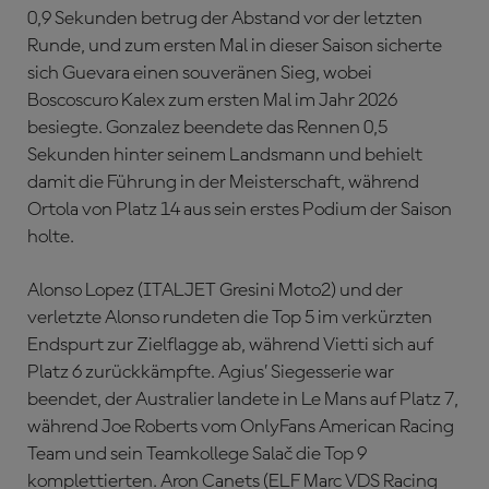
0,9 Sekunden betrug der Abstand vor der letzten
Runde, und zum ersten Mal in dieser Saison sicherte
sich Guevara einen souveränen Sieg, wobei
Boscoscuro Kalex zum ersten Mal im Jahr 2026
besiegte. Gonzalez beendete das Rennen 0,5
Sekunden hinter seinem Landsmann und behielt
damit die Führung in der Meisterschaft, während
Ortola von Platz 14 aus sein erstes Podium der Saison
holte.
Alonso Lopez (ITALJET Gresini Moto2) und der
verletzte Alonso rundeten die Top 5 im verkürzten
Endspurt zur Zielflagge ab, während Vietti sich auf
Platz 6 zurückkämpfte. Agius’ Siegesserie war
beendet, der Australier landete in Le Mans auf Platz 7,
während Joe Roberts vom OnlyFans American Racing
Team und sein Teamkollege Salač die Top 9
komplettierten. Aron Canets (ELF Marc VDS Racing