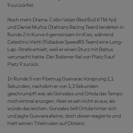
9 zurückfiel.
Noch mehr Drama. Collin Veijer (Red Bull KTM Ajo)
und Daniel Muñoz (Italtrans Racing Team) landeten in
Runde 2 in Kurve 6 gemeinsam im Kies, während
Celestino Vietti (Folladore SpeedRS Team) eine Long-
Lap-Strafe erhielt, weil er einen Sturz mit Baltus
verursacht hatte. Der Italiener fiel von Platz 5 auf
Platz 9 zurück.
In Runde 5 von 9 betrug Guevaras Vorsprung 1,1
Sekunden, nachdem er von 1,3 Sekunden
geschrumpft war, als Gonzalez und Ortola das Tempo
noch einmal anzogen. Aber es sah nicht so aus, als
würde das reichen. Gonzalez ließ Ortola hinter sich
und jagte Guevara alleine, doch dieser reagierte und
hielt seinen Titelrivalen auf Distanz.