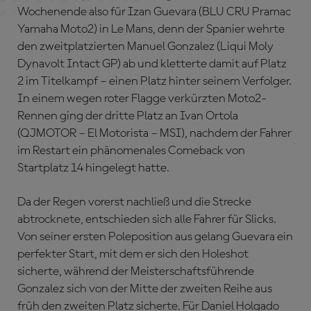
Wochenende also für Izan Guevara (BLU CRU Pramac
Yamaha Moto2) in Le Mans, denn der Spanier wehrte
den zweitplatzierten Manuel Gonzalez (Liqui Moly
Dynavolt Intact GP) ab und kletterte damit auf Platz
2 im Titelkampf – einen Platz hinter seinem Verfolger.
In einem wegen roter Flagge verkürzten Moto2-
Rennen ging der dritte Platz an Ivan Ortola
(QJMOTOR – El Motorista – MSI), nachdem der Fahrer
im Restart ein phänomenales Comeback von
Startplatz 14 hingelegt hatte.
Da der Regen vorerst nachließ und die Strecke
abtrocknete, entschieden sich alle Fahrer für Slicks.
Von seiner ersten Poleposition aus gelang Guevara ein
perfekter Start, mit dem er sich den Holeshot
sicherte, während der Meisterschaftsführende
Gonzalez sich von der Mitte der zweiten Reihe aus
früh den zweiten Platz sicherte. Für Daniel Holgado