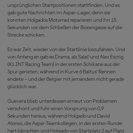
ursprünglichen Startpositionen stattfinden. Und es
gab gute Nachrichten im Aspar-Lager, denn sie
konnten Holgados Motorrad reparieren und ihn 15
Sekunden vor dem Schließen der Boxengasse auf die
Strecke schicken.
Es war Zeit, wieder von der Startlinie loszufahren. Und
von Anfang an gab es Drama, als Salač und Alex Escrig
(KLINT Racing Team) in der ersten Schikane aus der
Spur gerieten, während in Kurve 6 Baltus’ Rennen
endete – und der Belgier mit jemandem nicht gerade
glücklich war.
Guevera blieb unterdessen erneut von Problemen
verschont und fuhr einen Vorsprung von 0,9
Sekunden heraus, während Holgado und David
Alonso, die Aspar-Teamkollegen, in der ersten Runde
hart kämpften und Holgado von Startplatz 2 auf Platz