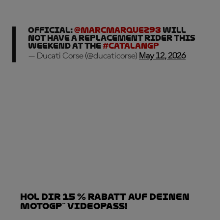
OFFICIAL:
@marcmarquez93
will
not have a replacement rider this
weekend at the
#CatalanGP
— Ducati Corse (@ducaticorse)
May 12, 2026
Hol dir 15 % Rabatt auf deinen
MotoGP™ VideoPass!