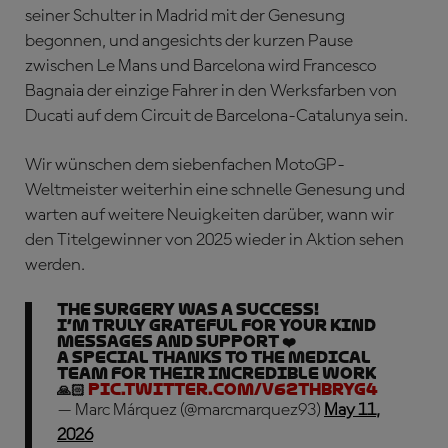
seiner Schulter in Madrid mit der Genesung
begonnen, und angesichts der kurzen Pause
zwischen Le Mans und Barcelona wird Francesco
Bagnaia der einzige Fahrer in den Werksfarben von
Ducati auf dem Circuit de Barcelona-Catalunya sein.
Wir wünschen dem siebenfachen MotoGP-
Weltmeister weiterhin eine schnelle Genesung und
warten auf weitere Neuigkeiten darüber, wann wir
den Titelgewinner von 2025 wieder in Aktion sehen
werden.
The surgery was a success!
I’m truly grateful for your kind
messages and support ❤️
A special thanks to the medical
team for their incredible work
🙏🏻
pic.twitter.com/V62THbRyg4
— Marc Márquez (@marcmarquez93)
May 11,
2026