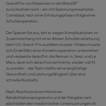
Grand Prix von Katalonien in die MotoGP™
zurückkehren wird – ein mit Spannung erwartetes
Comeback nach einer Erholungsphase infolge einer
Schulteroperation.
Der Spanier fiel aus, seit er wegen Komplikationen im
Zusammenhang mit einer älteren Schulterverletzung
beim US-Grand-Prix ausfallen musste. Viñales musste
sich Ende März einer Korrekturoperation unterziehen
und verpasste daraufhin die Rennen in Jerez und Le
Mans, da er sich darauf konzentrierte, wieder voll fit
zu werden – das Team stellte seine langfristige
Gesundheit und Leistungsfähigkeit über eine
schnelle Rückkehr.
Nach Abschluss eines intensiven
Rehabilitationsprogramms und der Freigabe nach
abschließenden medizinischen Untersuchungen ist