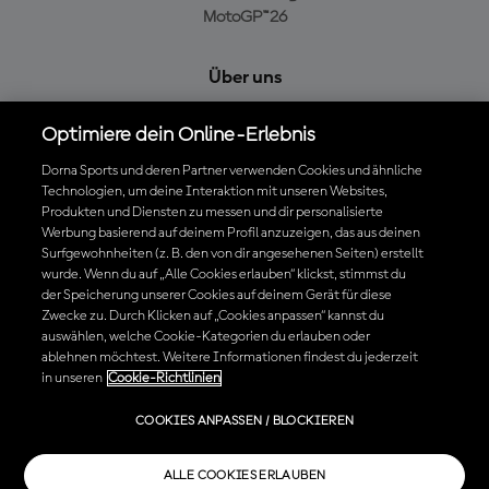
MotoGP™26
Über uns
MotoGP Group
Optimiere dein Online-Erlebnis
Cookie-Richtlinien
Geschäftsbedingungen
Dorna Sports und deren Partner verwenden Cookies und ähnliche
Technologien, um deine Interaktion mit unseren Websites,
Datenschutzrichtlinien
Produkten und Diensten zu messen und dir personalisierte
Kaufrichtlinie
Werbung basierend auf deinem Profil anzuzeigen, das aus deinen
Surfgewohnheiten (z. B. den von dir angesehenen Seiten) erstellt
wurde. Wenn du auf „Alle Cookies erlauben“ klickst, stimmst du
der Speicherung unserer Cookies auf deinem Gerät für diese
Die offizielle MotoGP™ App herunterladen
Zwecke zu. Durch Klicken auf „Cookies anpassen“ kannst du
auswählen, welche Cookie-Kategorien du erlauben oder
ablehnen möchtest. Weitere Informationen findest du jederzeit
in unseren
Cookie-Richtlinien
© 2026 MotoGP Sports Entertainment Group. Alle Rechte vorbehalten.
COOKIES ANPASSEN / BLOCKIEREN
Alle Handelsmarken sind Eigentum der jeweiligen Besitzer.
ALLE COOKIES ERLAUBEN