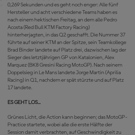
0,269 Sekunden und es geht noch enger: Alle fünf
Hersteller und acht verschiedene Teams haben es
nach einem hektischen Freitag, an dem alle Pedro
Acosta (Red Bull KTM Factory Racing)
hinterherjagten, in das Q2 geschafft. Die Nummer 37
führte auf seiner KTM an der Spitze, sein Teamkollege
Brad Binder landete auf Platz drei, dazwischen lag der
Sieger des letztjährigen GP von Katalonien, Alex
Marquez (BK8 Gresini Racing MotoGP). Nach seinem
Doppelsieg in Le Mans landete Jorge Martin (Aprilia
Racing) in Q1, nachdem er spät stürzte und auf Platz
17 landete.
ES GEHT LOS...
Grünes Licht, die Action kann beginnen; das MotoGP-
Practice startete, wobei alle die erste Hälfte der
Session damit verbrachten, auf Geschwindigkeit zu