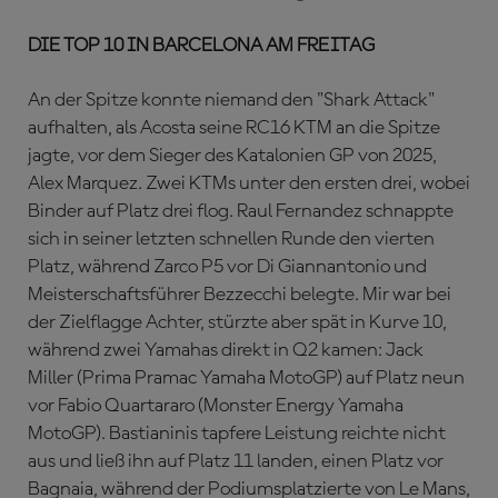
DIE TOP 10 IN BARCELONA AM FREITAG
An der Spitze konnte niemand den "Shark Attack"
aufhalten, als Acosta seine RC16 KTM an die Spitze
jagte, vor dem Sieger des Katalonien GP von 2025,
Alex Marquez. Zwei KTMs unter den ersten drei, wobei
Binder auf Platz drei flog. Raul Fernandez schnappte
sich in seiner letzten schnellen Runde den vierten
Platz, während Zarco P5 vor Di Giannantonio und
Meisterschaftsführer Bezzecchi belegte. Mir war bei
der Zielflagge Achter, stürzte aber spät in Kurve 10,
während zwei Yamahas direkt in Q2 kamen: Jack
Miller (Prima Pramac Yamaha MotoGP) auf Platz neun
vor Fabio Quartararo (Monster Energy Yamaha
MotoGP). Bastianinis tapfere Leistung reichte nicht
aus und ließ ihn auf Platz 11 landen, einen Platz vor
Bagnaia, während der Podiumsplatzierte von Le Mans,