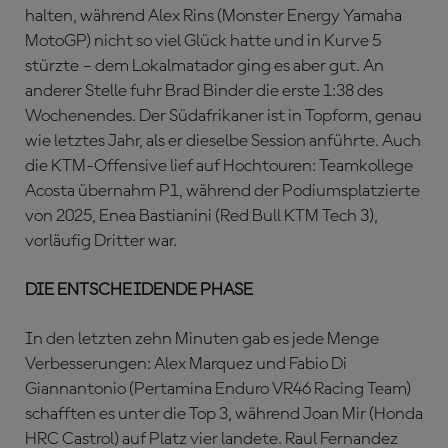
halten, während Alex Rins (Monster Energy Yamaha
MotoGP) nicht so viel Glück hatte und in Kurve 5
stürzte – dem Lokalmatador ging es aber gut. An
anderer Stelle fuhr Brad Binder die erste 1:38 des
Wochenendes. Der Südafrikaner ist in Topform, genau
wie letztes Jahr, als er dieselbe Session anführte. Auch
die KTM-Offensive lief auf Hochtouren: Teamkollege
Acosta übernahm P1, während der Podiumsplatzierte
von 2025, Enea Bastianini (Red Bull KTM Tech 3),
vorläufig Dritter war.
DIE ENTSCHEIDENDE PHASE
In den letzten zehn Minuten gab es jede Menge
Verbesserungen: Alex Marquez und Fabio Di
Giannantonio (Pertamina Enduro VR46 Racing Team)
schafften es unter die Top 3, während Joan Mir (Honda
HRC Castrol) auf Platz vier landete. Raul Fernandez