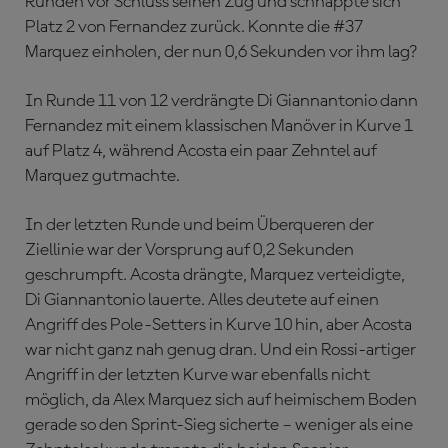
Runden vor Schluss seinen Zug und schnappte sich
Platz 2 von Fernandez zurück. Konnte die #37
Marquez einholen, der nun 0,6 Sekunden vor ihm lag?
In Runde 11 von 12 verdrängte Di Giannantonio dann
Fernandez mit einem klassischen Manöver in Kurve 1
auf Platz 4, während Acosta ein paar Zehntel auf
Marquez gutmachte.
In der letzten Runde und beim Überqueren der
Ziellinie war der Vorsprung auf 0,2 Sekunden
geschrumpft. Acosta drängte, Marquez verteidigte,
Di Giannantonio lauerte. Alles deutete auf einen
Angriff des Pole-Setters in Kurve 10 hin, aber Acosta
war nicht ganz nah genug dran. Und ein Rossi-artiger
Angriff in der letzten Kurve war ebenfalls nicht
möglich, da Alex Marquez sich auf heimischem Boden
gerade so den Sprint-Sieg sicherte – weniger als eine