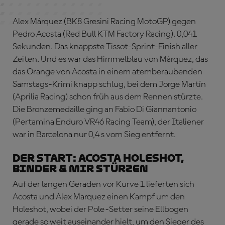
Alex Márquez (BK8 Gresini Racing MotoGP) gegen
Pedro Acosta (Red Bull KTM Factory Racing). 0,041
Sekunden. Das knappste Tissot-Sprint-Finish aller
Zeiten. Und es war das Himmelblau von Márquez, das
das Orange von Acosta in einem atemberaubenden
Samstags-Krimi knapp schlug, bei dem Jorge Martín
(Aprilia Racing) schon früh aus dem Rennen stürzte.
Die Bronzemedaille ging an Fabio Di Giannantonio
(Pertamina Enduro VR46 Racing Team), der Italiener
war in Barcelona nur 0,4 s vom Sieg entfernt.
DER START: ACOSTA HOLESHOT,
BINDER & MIR STÜRZEN
Auf der langen Geraden vor Kurve 1 lieferten sich
Acosta und Alex Marquez einen Kampf um den
Holeshot, wobei der Pole-Setter seine Ellbogen
gerade so weit auseinander hielt, um den Sieger des