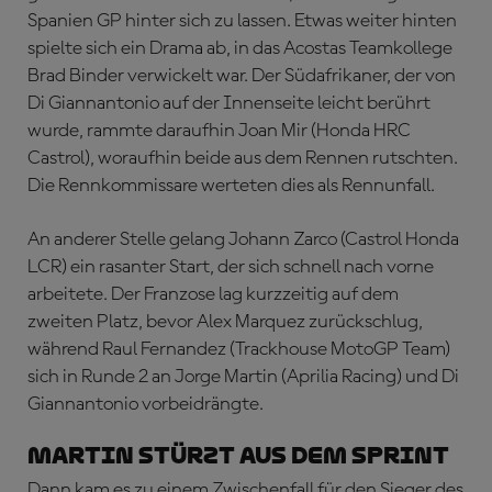
Spanien GP hinter sich zu lassen. Etwas weiter hinten
spielte sich ein Drama ab, in das Acostas Teamkollege
Brad Binder verwickelt war. Der Südafrikaner, der von
Di Giannantonio auf der Innenseite leicht berührt
wurde, rammte daraufhin Joan Mir (Honda HRC
Castrol), woraufhin beide aus dem Rennen rutschten.
Die Rennkommissare werteten dies als Rennunfall.
An anderer Stelle gelang Johann Zarco (Castrol Honda
LCR) ein rasanter Start, der sich schnell nach vorne
arbeitete. Der Franzose lag kurzzeitig auf dem
zweiten Platz, bevor Alex Marquez zurückschlug,
während Raul Fernandez (Trackhouse MotoGP Team)
sich in Runde 2 an Jorge Martin (Aprilia Racing) und Di
Giannantonio vorbeidrängte.
MARTIN STÜRZT AUS DEM SPRINT
Dann kam es zu einem Zwischenfall für den Sieger des