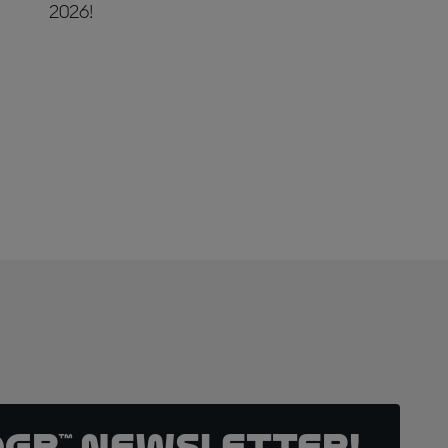
2026!
JETZT ABONNIEREN!
oGP™ Newsletter!