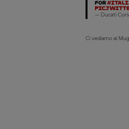
for
#Ital
pic.twitt
— Ducati Cors
Ci vediamo al Mug