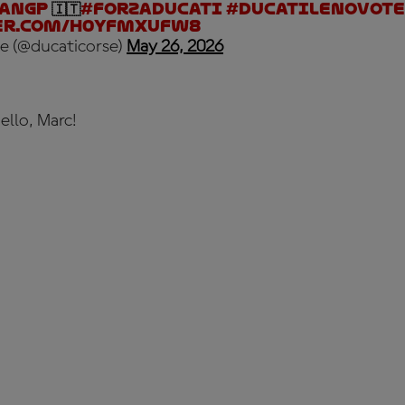
ianGP
🇮🇹
#ForzaDucati
#DucatiLenovoT
er.com/H0YFMxUFW8
e (@ducaticorse)
May 26, 2026
ello, Marc!