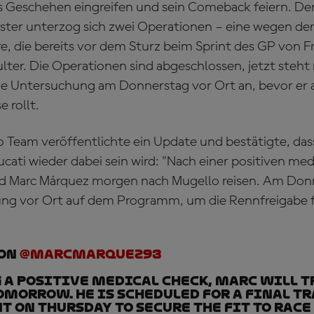
s Geschehen eingreifen und sein Comeback feiern. De
er unterzog sich zwei Operationen – eine wegen der
re, die bereits vor dem Sturz beim Sprint des GP von F
ulter. Die Operationen sind abgeschlossen, jetzt steht
che Untersuchung am Donnerstag vor Ort an, bevor er
 rollt.
 Team veröffentlichte ein Update und bestätigte, das
cati wieder dabei sein wird: "Nach einer positiven med
d Marc Márquez morgen nach Mugello reisen. Am Donn
ng vor Ort auf dem Programm, um die Rennfreigabe f
 on
@marcmarquez93
a positive medical check, Marc will t
morrow. He is scheduled for a final t
 on Thursday to secure the fit to rac