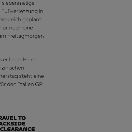
r siebenmalige
 Fußverletzung in
rankreich geplant
 nur noch eine
 am Freitagmorgen
s er beim Heim-
izinischen
erstag steht eine
ür den Italien GP
ravel to
rackside
e clearance