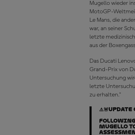
Mugello wieder in
MotoGP-Weltmeist
Le Mans, die ande
war, an seiner Sch
letzte medizinis
aus der Boxengasse
Das Ducati Lenovo
Grand-Prix von Du
Untersuchung wir
letzte Untersuchu
zu erhalten."
⚠️🚨Update
Following 
Mugello to
assessment