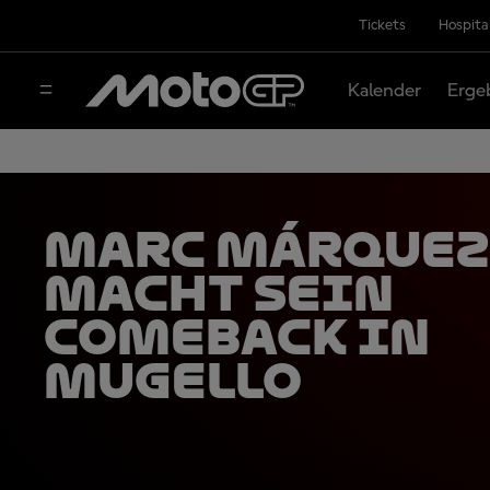
Tickets
Hospita
Kalender
Erge
Marc Márquez
macht sein
Comeback in
Mugello