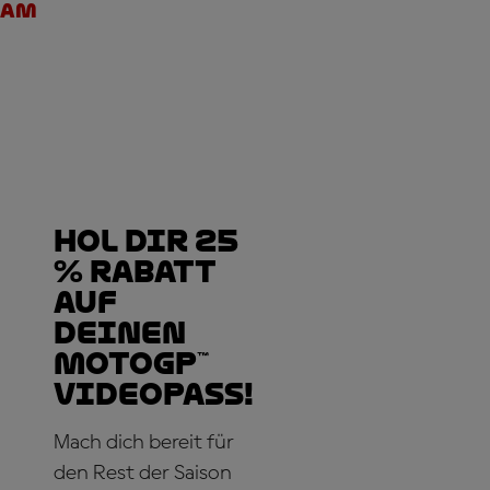
eam
Hol dir 25
% Rabatt
auf
deinen
MotoGP™
VideoPass!
Mach dich bereit für
den Rest der Saison