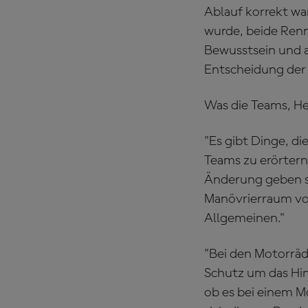
Ablauf korrekt war
wurde, beide Renn
Bewusstsein und au
Entscheidung der 
Was die Teams, He
"Es gibt Dinge, d
Teams zu erörtern"
Änderung geben s
Manövrierraum vor
Allgemeinen."
"Bei den Motorräd
Schutz um das Hin
ob es bei einem M