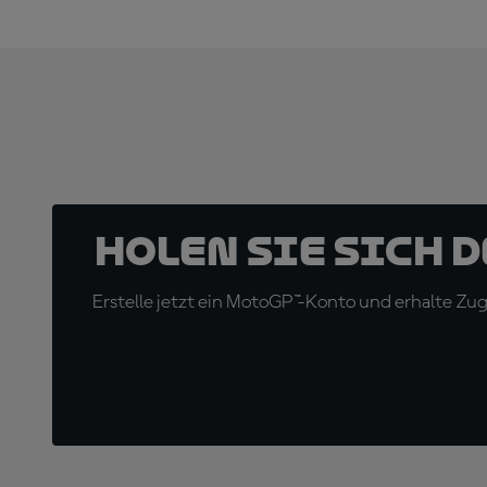
Holen Sie sich 
Erstelle jetzt ein MotoGP™-Konto und erhalte Z