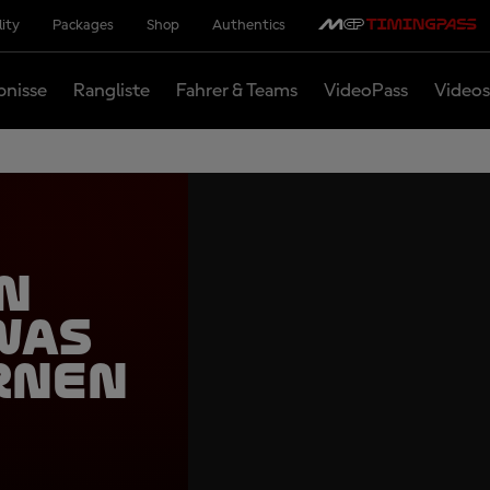
lity
Packages
Shop
Authentics
bnisse
Rangliste
Fahrer & Teams
VideoPass
Videos
n
was
rnen