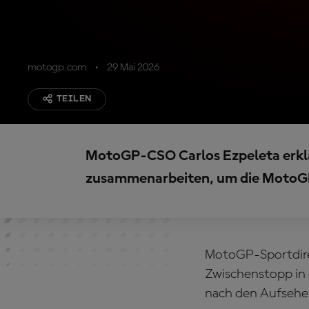
motogp.com
29 Mai 2026
TEILEN
MotoGP-CSO Carlos Ezpeleta erklä
zusammenarbeiten, um die MotoGP
MotoGP-Sportdirek
Zwischenstopp in 
nach den Aufsehen