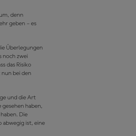
tum, denn
ehr geben – es
 die Überlegungen
es noch zwei
ss das Risiko
t nun bei den
"
nge und die Art
je gesehen haben,
t haben. Die
o abwegig ist, eine