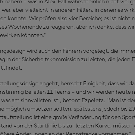
h nähern – was in Alex’ Fall wahrscheinlich nicht viel 
 war, aber vielleicht in anderen Fällen, in denen es wirk
 könnte. Wir prüfen also vier Bereiche; es ist nicht 
eses Wochenende zu reagieren, aber ich denke, dass wir 
bewirken könnten."
ungsdesign wird auch den Fahrern vorgelegt, die immer
ag in der Sicherheitskommission zu leisten, die jeden 
ttfindet.
tellungsdesign angeht, herrscht Einigkeit, dass wir da
einstimmig bei allen 11 Teams – und wir werden heute 
was am sinnvollsten ist", betont Ezpeleta. "Man ist d
wie möglich umsetzen sollten, spätestens jedoch bis 20
taufstellung ist eine große Veränderung für den Spor
stand von der Startlinie bis zur letzten Kurve, müssen 
rößere Änderungen an der Rennstrecke vornehmen."