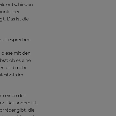
 als entschieden
punkt bei
t. Das ist die
 zu besprechen.
 diese mit den
bst: ob es eine
sen und mehr
oleshots im
um einen den
. Das andere ist,
rräder gibt, die