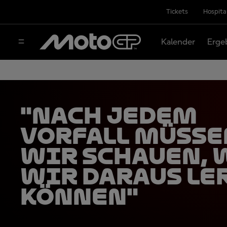
Tickets
Hospita
Kalender
Erge
"Nach jedem
Vorfall müsse
wir schauen, 
wir daraus le
können"