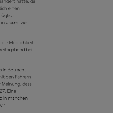
geändert hätte, da
lich einen
möglich,
in diesen vier
 die Möglichkeit
Freitagabend bei
s in Betracht
mit den Fahrern
er Meinung, dass
27. Eine
t; in manchen
wir