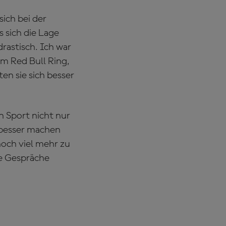
sich bei der
s sich die Lage
drastisch. Ich war
am Red Bull Ring,
en sie sich besser
n Sport nicht nur
h besser machen
 noch viel mehr zu
se Gespräche