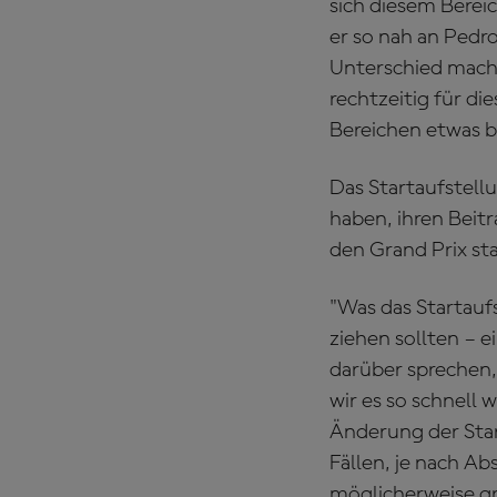
sich diesem Bereic
er so nah an Pedro
Unterschied machen
rechtzeitig für di
Bereichen etwas 
Das Startaufstell
haben, ihren Beitr
den Grand Prix sta
"Was das Startaufs
ziehen sollten – 
darüber sprechen, 
wir es so schnell 
Änderung der Star
Fällen, je nach Ab
möglicherweise g