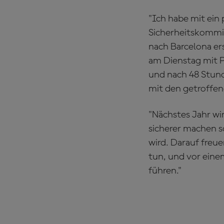
"Ich habe mit ein 
Sicherheitskommiss
nach Barcelona ers
am Dienstag mit P
und nach 48 Stund
mit den getroffe
"Nächstes Jahr wir
sicherer machen so
wird. Darauf freue
tun, und vor eine
führen."