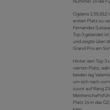
Nummer 19 die Fü
Ogdens 1:55,812 
ersten Platz zu v
Fernandez (Leopar
Top 3 gelandet ist
und zeigte über d
Grand Prix am So
Hinter den Top 3 
vierten Platz, wä
beiden lag Valenti
um sich nach vorn
zuvor auf Rang 23
Meisterschaftsfü
Platz 14 in das Q2
kam.