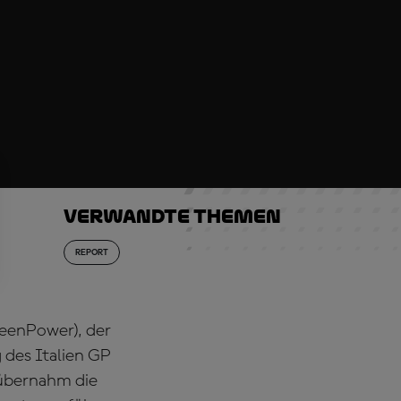
Verwandte Themen
REPORT
reenPower), der
 des Italien GP
 übernahm die