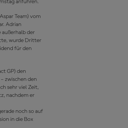
amstag anführen.
 Aspar Team) vom
r. Adrian
 außerhalb der
tte, wurde Dritter
idend für den
act GP) den
 – zwischen den
h sehr viel Zeit,
atz, nachdem er
erade noch so auf
sion in die Box