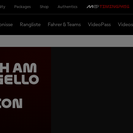
lity
Packages
Shop
Authentics
bnisse
Rangliste
Fahrer & Teams
VideoPass
Videos
ch am
gello
ion