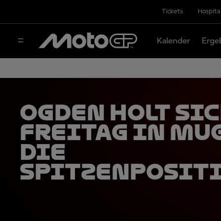
Tickets
Hospita
Kalender
Erge
Ogden holt si
Freitag in Mu
die
Spitzenposit