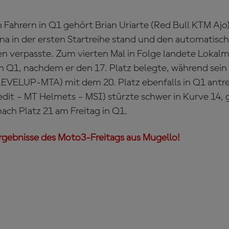
Fahrern in Q1 gehört Brian Uriarte (Red Bull KTM Ajo)
na in der ersten Startreihe stand und den automatis
n verpasste. Zum vierten Mal in Folge landete Lokalm
in Q1, nachdem er den 17. Platz belegte, während se
LEVELUP-MTA) mit dem 20. Platz ebenfalls in Q1 ant
it – MT Helmets – MSI) stürzte schwer in Kurve 14, 
ach Platz 21 am Freitag in Q1.
gebnisse des Moto3-Freitags aus Mugello!