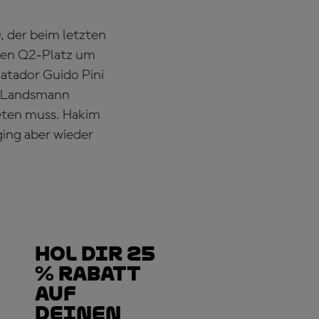
, der beim letzten
chen Q2-Platz um
atador Guido Pini
in Landsmann
reten muss. Hakim
ging aber wieder
Hol dir 25
% Rabatt
auf
deinen