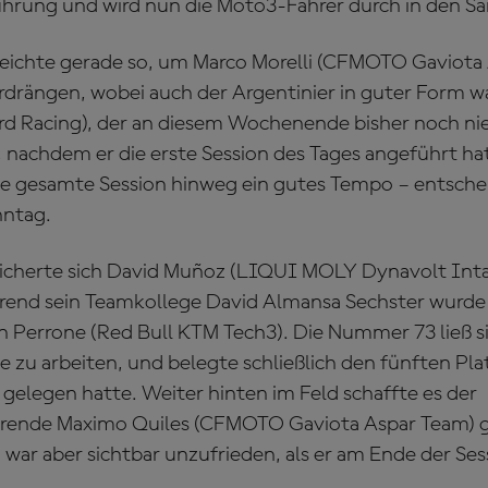
hrung und wird nun die Moto3-Fahrer durch in den S
reichte gerade so, um Marco Morelli (CFMOTO Gaviota
erdrängen, wobei auch der Argentinier in guter Form wa
d Racing), der an diesem Wochenende bisher noch nie
, nachdem er die erste Session des Tages angeführt ha
ie gesamte Session hinweg ein gutes Tempo – entsche
nntag.
sicherte sich David Muñoz (LIQUI MOLY Dynavolt Int
hrend sein Teamkollege David Almansa Sechster wurde
n Perrone (Red Bull KTM Tech3). Die Nummer 73 ließ sic
e zu arbeiten, und belegte schließlich den fünften Pl
 gelegen hatte. Weiter hinten im Feld schaffte es der
hrende Maximo Quiles (CFMOTO Gaviota Aspar Team) g
, war aber sichtbar unzufrieden, als er am Ende der Ses