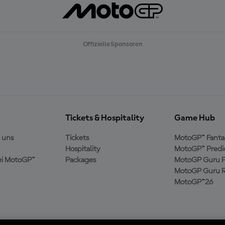
Offizielle Sponsoren
Tickets & Hospitality
Game Hub
 uns
Tickets
MotoGP™ Fanta
Hospitality
MotoGP™ Predi
ei MotoGP™
Packages
MotoGP Guru P
MotoGP Guru R
MotoGP™26