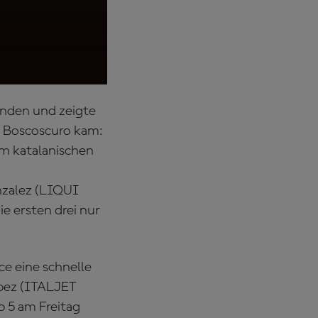
Moto2™, Brembo Gra
Runden und zeigte
r Boscoscuro kam:
m katalanischen
nzalez (LIQUI
e ersten drei nur
ce eine schnelle
opez (ITALJET
p 5 am Freitag