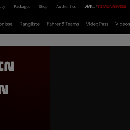
lity
Packages
Shop
Authentics
bnisse
Rangliste
Fahrer & Teams
VideoPass
Videos
in
en