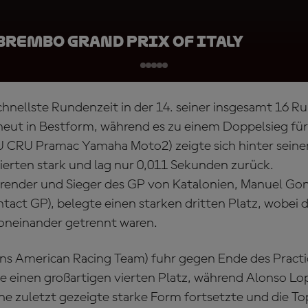
Brembo Grand Prix of Italy
schnellste Rundenzeit in der 14. seiner insgesamt 16 
rneut in Bestform, während es zu einem Doppelsieg fü
U CRU Pramac Yamaha Moto2) zeigte sich hinter seine
rten stark und lag nur 0,011 Sekunden zurück.
render und Sieger des GP von Katalonien, Manuel Go
act GP), belegte einen starken dritten Platz, wobei di
oneinander getrennt waren.
Fans American Racing Team) fuhr gegen Ende des Practi
 einen großartigen vierten Platz, während Alonso L
ne zuletzt gezeigte starke Form fortsetzte und die To