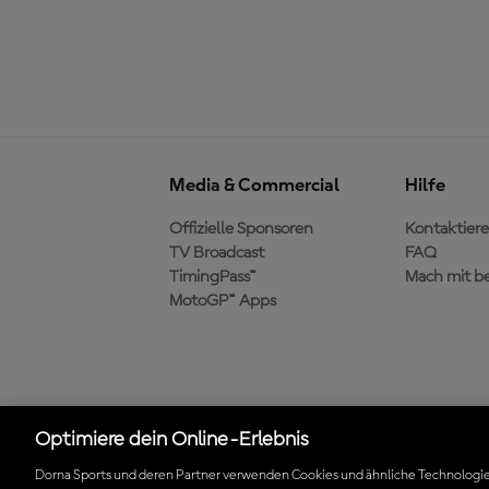
Media & Commercial
Hilfe
Offizielle Sponsoren
Kontaktiere
TV Broadcast
FAQ
TimingPass™
Mach mit b
MotoGP™ Apps
Die offizielle MotoGP™
Optimiere dein Online-Erlebnis
App herunterladen
Dorna Sports und deren Partner verwenden Cookies und ähnliche Technologie