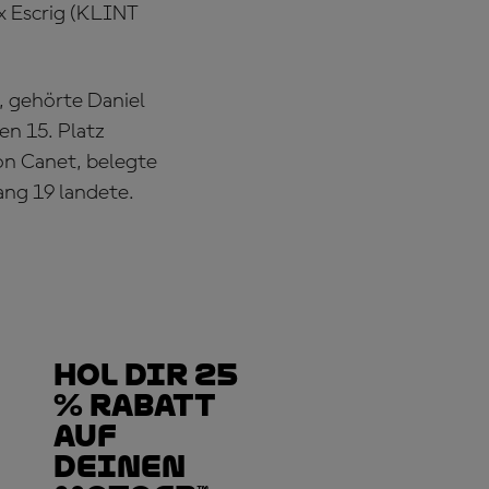
x Escrig (KLINT
, gehörte Daniel
n 15. Platz
on Canet, belegte
ang 19 landete.
Hol dir 25
% Rabatt
auf
deinen