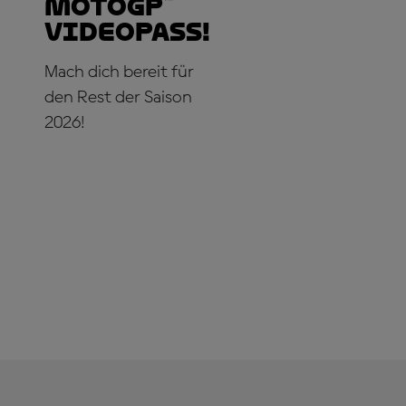
MotoGP™
VideoPass!
Mach dich bereit für
den Rest der Saison
2026!
JETZT ABONNIEREN!