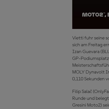
Moto2™, 
Vietti fuhr seine 
sich am Freitag e
Izan Guevara (BL
GP-Podiumsplatzie
Meisterschaftsfüh
MOLY Dynavolt Int
0,110 Sekunden v
Filip Salač (Only
Runde und belegte
Gresini Moto2) sei