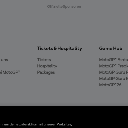
Offizielle Sponsoren
Tickets & Hospitality
Game Hub
 uns
Tickets
MotoGP™ Fanta
Hospitality
MotoGP™ Predi
ei MotoGP™
Packages
MotoGP Guru P
MotoGP Guru R
MotoGP™26
n, um deine Interaktion mit unseren Websites,