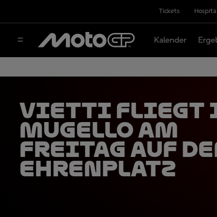
Tickets
Hospita
Kalender
Erge
Vietti fliegt 
Mugello am
Freitag auf d
Ehrenplatz