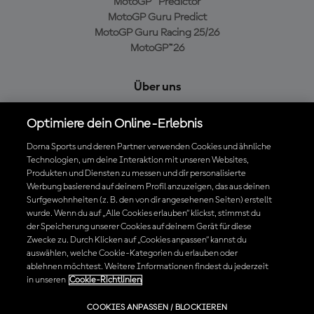
MotoGP™ Predictor
MotoGP Guru Predict
MotoGP Guru Racing 25/26
MotoGP™26
Über uns
MotoGP Group
Optimiere dein Online-Erlebnis
Cookie-Richtlinien
Geschäftsbedingungen
Dorna Sports und deren Partner verwenden Cookies und ähnliche
Datenschutzrichtlinien
Technologien, um deine Interaktion mit unseren Websites,
Produkten und Diensten zu messen und dir personalisierte
Kaufrichtlinie
Werbung basierend auf deinem Profil anzuzeigen, das aus deinen
Surfgewohnheiten (z. B. den von dir angesehenen Seiten) erstellt
wurde. Wenn du auf „Alle Cookies erlauben“ klickst, stimmst du
der Speicherung unserer Cookies auf deinem Gerät für diese
Die offizielle MotoGP™ App herunterladen
Zwecke zu. Durch Klicken auf „Cookies anpassen“ kannst du
auswählen, welche Cookie-Kategorien du erlauben oder
ablehnen möchtest. Weitere Informationen findest du jederzeit
in unseren
Cookie-Richtlinien
© 2026 MotoGP Sports Entertainment Group. Alle Rechte vorbehalten.
COOKIES ANPASSEN / BLOCKIEREN