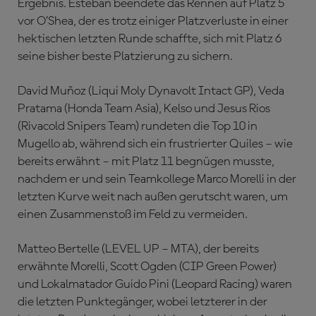
Ergebnis. Esteban beendete das Rennen auf Platz 5
vor O’Shea, der es trotz einiger Platzverluste in einer
hektischen letzten Runde schaffte, sich mit Platz 6
seine bisher beste Platzierung zu sichern.
David Muñoz (Liqui Moly Dynavolt Intact GP), Veda
Pratama (Honda Team Asia), Kelso und Jesus Rios
(Rivacold Snipers Team) rundeten die Top 10 in
Mugello ab, während sich ein frustrierter Quiles – wie
bereits erwähnt – mit Platz 11 begnügen musste,
nachdem er und sein Teamkollege Marco Morelli in der
letzten Kurve weit nach außen gerutscht waren, um
einen Zusammenstoß im Feld zu vermeiden.
Matteo Bertelle (LEVEL UP – MTA), der bereits
erwähnte Morelli, Scott Ogden (CIP Green Power)
und Lokalmatador Guido Pini (Leopard Racing) waren
die letzten Punktegänger, wobei letzterer in der