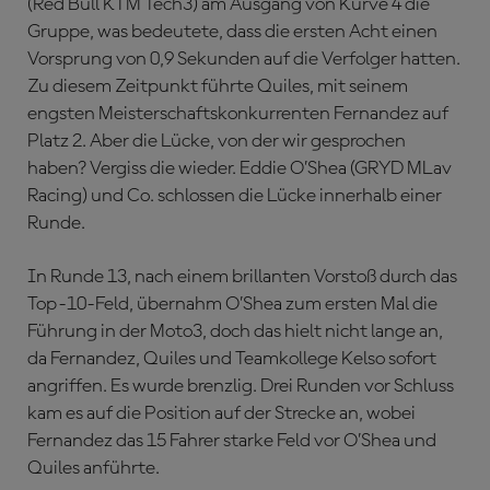
(Red Bull KTM Tech3) am Ausgang von Kurve 4 die
Gruppe, was bedeutete, dass die ersten Acht einen
Vorsprung von 0,9 Sekunden auf die Verfolger hatten.
Zu diesem Zeitpunkt führte Quiles, mit seinem
engsten Meisterschaftskonkurrenten Fernandez auf
Platz 2. Aber die Lücke, von der wir gesprochen
haben? Vergiss die wieder. Eddie O’Shea (GRYD MLav
Racing) und Co. schlossen die Lücke innerhalb einer
Runde.
In Runde 13, nach einem brillanten Vorstoß durch das
Top-10-Feld, übernahm O’Shea zum ersten Mal die
Führung in der Moto3, doch das hielt nicht lange an,
da Fernandez, Quiles und Teamkollege Kelso sofort
angriffen. Es wurde brenzlig. Drei Runden vor Schluss
kam es auf die Position auf der Strecke an, wobei
Fernandez das 15 Fahrer starke Feld vor O’Shea und
Quiles anführte.