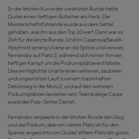
In der letzten Kurve der vorletzten Runde hatte
Quiles einen heftigen Rutscher am Heck. Der
Meisterschaftsführende wurde aus dem Sattel
gehoben, was ihn aus den Top 10 warf. Dann war es
Zeit für die letzte Runde. Und im Casanova/Savelli-
Abschnitt sprang Uriarte an die Spitze und verwies
Fernandez auf Platz 2, während sich hinter ihm ein
heftiger Kampf um die Podiumsplätze entfaltete.
Dies ermöglichte Uriarte einen seltenen, sauberen
und ungestörten Lauf zu einem traumhaften
Debütsieg in der Moto3, und auf den weiteren
Podiumsplätzen landeten sein Teamkollege Carpe
sowie der Pole-Setter Danish.
Fernandez verpasste in der letzten Runde den Sieg
und das Podium, aber ein vierter Platz ist für den
Spanier angesichts von Quiles’ elftem Platz ein gutes