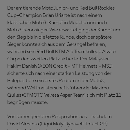
Der amtierende MotoJunior- und Red Bull Rookies
Cup-Champion Brian Uriarte ist nach einem
klassischen Moto3-Kampf in Mugello nun auch
Moto3-Rennsieger. Wie erwartet ging der Kampf um
den Sieg bis in die letzte Runde, doch der spätere
Sieger konnte sich aus dem Gerangel befreien,
während sein Red Bull KTM Ajo Teamkollege Alvaro
Carpe den zweiten Platz sicherte. Der Malaysier
Hakim Danish (AEON Credit – MT Helmets – MSI)
sicherte sich nach einer starken Leistung von der
Poleposition sein erstes Podium in der Moto3,
während Weltmeisterschaftsführender Maximo
Quiles (CFMOTO Valresa Aspar Team) sich mit Platz 11
begnügen musste.
Von seiner geerbten Poleposition aus – nachdem
David Almansa (Liqui Moly Dynavolt Intact GP)