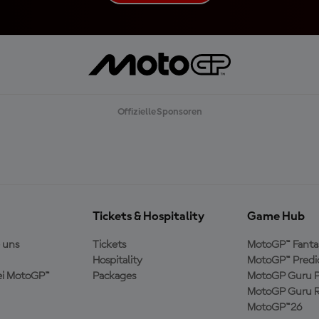
E
H
R
L
A
D
E
N
Offizielle Sponsoren
Tickets & Hospitality
Game Hub
 uns
Tickets
MotoGP™ Fanta
Hospitality
MotoGP™ Predi
ei MotoGP™
Packages
MotoGP Guru P
MotoGP Guru R
MotoGP™26