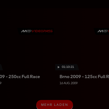
01:10:21
09 - 250cc Full Race
Brno 2009 - 125cc Full 
9
16 AUG. 2009
MEHR LADEN
M