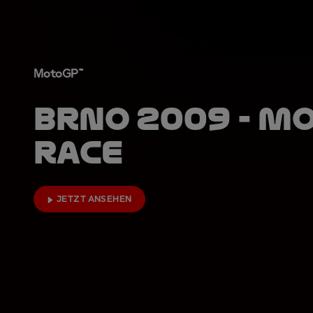
MotoGP™
Brno 2009 - M
Race
JETZT ANSEHEN