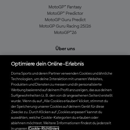
MotoGP™ Fantasy
MotoGP™ Predictor
MotoGP Guru Predict
MotoGP Guru Racing 25/26
MotoGP™26
Über uns
MotoGP Group
Optimiere dein Online-Erlebnis
Cookie-Richtlinien
Geschäftsbedingungen
Dorna Sports und deren Partner verwenden Cookies und ähnliche
Technologien, um deine Interaktion mit unseren Websites,
Datenschutzrichtlinien
Produkten und Diensten zu messen und dir personalisierte
Kaufrichtlinie
Werbung basierend auf deinem Profil anzuzeigen, das aus deinen
Surfgewohnheiten (z. B. den von dir angesehenen Seiten) erstellt
wurde. Wenn du auf „Alle Cookies erlauben“ klickst, stimmst du
der Speicherung unserer Cookies auf deinem Gerät für diese
Die offizielle MotoGP™ App herunterladen
Zwecke zu. Durch Klicken auf „Cookies anpassen“ kannst du
auswählen, welche Cookie-Kategorien du erlauben oder
ablehnen möchtest. Weitere Informationen findest du jederzeit
in unseren
Cookie-Richtlinien