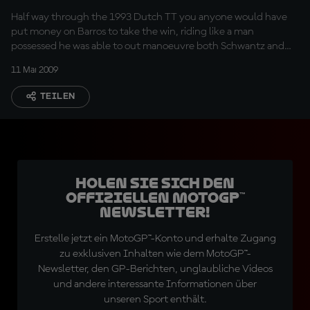
Half way through the 1993 Dutch TT you anyone would have
put money on Barros to take the win, riding like a man
possessed he was able to out manoeuvre both Schwantz and
Doohan at will, but he wouldn’t reach the end, leaving the final
11 Mai 2009
corner duel to the his American team mate and the Australian
returning to the scene of his horrific crash one year earlier.
TEILEN
Holen Sie sich den
offiziellen MotoGP™
Newsletter!
Erstelle jetzt ein MotoGP™-Konto und erhalte Zugang
zu exklusiven Inhalten wie dem MotoGP™-
Newsletter, den GP-Berichten, unglaubliche Videos
und andere interessante Informationen über
unseren Sport enthält.