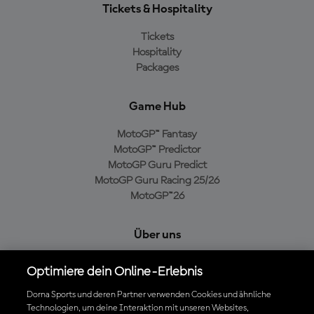
Tickets & Hospitality
Tickets
Hospitality
Packages
Game Hub
MotoGP™ Fantasy
MotoGP™ Predictor
MotoGP Guru Predict
MotoGP Guru Racing 25/26
MotoGP™26
Über uns
MotoGP Group
Optimiere dein Online-Erlebnis
Cookie-Richtlinien
Geschäftsbedingungen
Dorna Sports und deren Partner verwenden Cookies und ähnliche
Technologien, um deine Interaktion mit unseren Websites,
Datenschutzrichtlinien