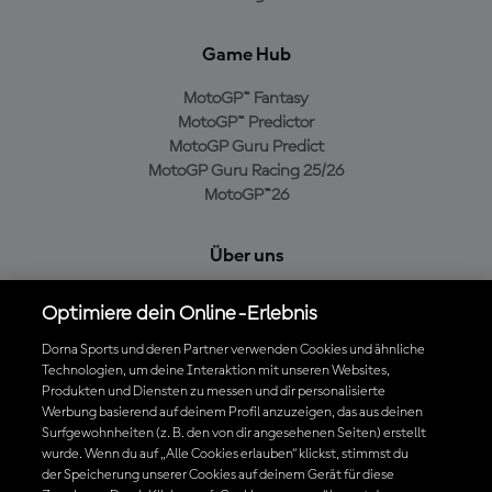
Game Hub
MotoGP™ Fantasy
MotoGP™ Predictor
MotoGP Guru Predict
MotoGP Guru Racing 25/26
MotoGP™26
Über uns
MotoGP Group
Optimiere dein Online-Erlebnis
Cookie-Richtlinien
Geschäftsbedingungen
Dorna Sports und deren Partner verwenden Cookies und ähnliche
Technologien, um deine Interaktion mit unseren Websites,
Datenschutzrichtlinien
Produkten und Diensten zu messen und dir personalisierte
Kaufrichtlinie
Werbung basierend auf deinem Profil anzuzeigen, das aus deinen
Surfgewohnheiten (z. B. den von dir angesehenen Seiten) erstellt
wurde. Wenn du auf „Alle Cookies erlauben“ klickst, stimmst du
der Speicherung unserer Cookies auf deinem Gerät für diese
Die offizielle MotoGP™ App herunterladen