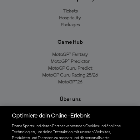
Tickets
Hospitality
Packages
Game Hub
MotoGP™ Fantasy
MotoGP™ Predictor
MotoGP Guru Predict
MotoGP Guru Racing 25/26
MotoGP™26
Über uns
MotoGP Group
Optimiere dein Online-Erlebnis
Cookie-Richtlinien
Geschäftsbedingungen
Dorna Sports und deren Partner verwenden Cookies und ähnliche
Technologien, um deine Interaktion mit unseren Websites,
Datenschutzrichtlinien
Produkten und Diensten zu messen und dir personalisierte
Kaufrichtlinie