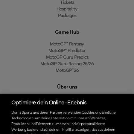
Tickets
Hospitality
Packages
Game Hub
MotoGP™ Fantasy
MotoGP™ Predictor
MotoGP Guru Predict
MotoGP Guru Racing 25/26
MotoGP™26
Über uns
MotoGP Group
Optimiere dein Online-Erlebnis
Cookie-Richtlinien
Geschäftsbedingungen
Dorna Sports und deren Partner verwenden Cookies und ähnliche
Technologien, um deine Interaktion mit unseren Websites,
Datenschutzrichtlinien
Produkten und Diensten zu messen und dir personalisierte
Kaufrichtlinie
Werbung basierend auf deinem Profil anzuzeigen, das aus deinen