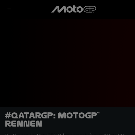
#QatarGP: MotoGP™
Rennen