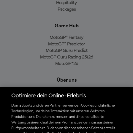
Hospitality
Packages
Game Hub
MotoGP™ Fantasy
MotoGP™ Predictor
MotoGP Guru Predict
MotoGP Guru Racing 25/26
MotoGP™26
Über uns
MotoGP Group
Optimiere dein Online-Erlebnis
Cookie-Richtlinien
Geschäftsbedingungen
Dorna Sports und deren Partner verwenden Cookies und ähnliche
Technologien, um deine Interaktion mit unseren Websites,
Datenschutzrichtlinien
Produkten und Diensten zu messen und dir personalisierte
Kaufrichtlinie
Werbung basierend auf deinem Profil anzuzeigen, das aus deinen
Surfgewohnheiten (z. B. den von dir angesehenen Seiten) erstellt