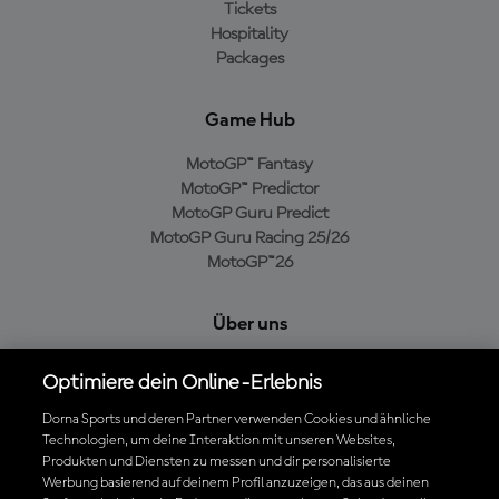
Tickets
Hospitality
Packages
Game Hub
MotoGP™ Fantasy
MotoGP™ Predictor
MotoGP Guru Predict
MotoGP Guru Racing 25/26
MotoGP™26
Über uns
MotoGP Group
Optimiere dein Online-Erlebnis
Cookie-Richtlinien
Geschäftsbedingungen
Dorna Sports und deren Partner verwenden Cookies und ähnliche
Technologien, um deine Interaktion mit unseren Websites,
Datenschutzrichtlinien
Produkten und Diensten zu messen und dir personalisierte
Kaufrichtlinie
Werbung basierend auf deinem Profil anzuzeigen, das aus deinen