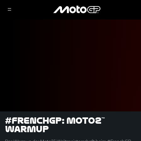
#FrenchGP: Moto2™
Warmup