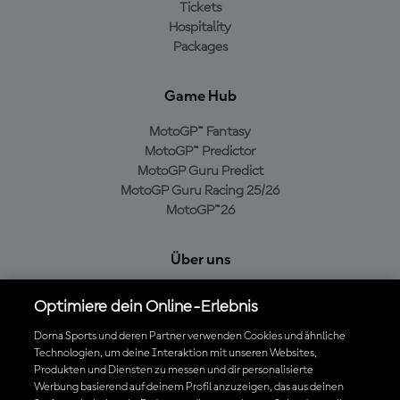
Tickets
Hospitality
Packages
Game Hub
MotoGP™ Fantasy
MotoGP™ Predictor
MotoGP Guru Predict
MotoGP Guru Racing 25/26
MotoGP™26
Über uns
MotoGP Group
Optimiere dein Online-Erlebnis
Cookie-Richtlinien
Geschäftsbedingungen
Dorna Sports und deren Partner verwenden Cookies und ähnliche
Technologien, um deine Interaktion mit unseren Websites,
Datenschutzrichtlinien
Produkten und Diensten zu messen und dir personalisierte
Kaufrichtlinie
Werbung basierend auf deinem Profil anzuzeigen, das aus deinen