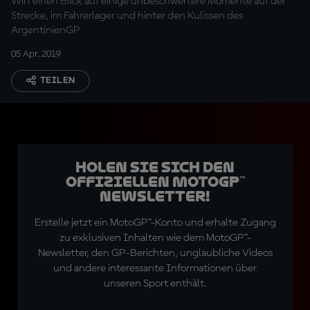
Wirf einen Blick auf einige unbeschwertere Momente auf der
Strecke, im Fahrerlager und hinter den Kulissen des
ArgentinienGP
05 Apr. 2019
TEILEN
Holen Sie sich den
offiziellen MotoGP™
Newsletter!
Erstelle jetzt ein MotoGP™-Konto und erhalte Zugang
zu exklusiven Inhalten wie dem MotoGP™-
Newsletter, den GP-Berichten, unglaubliche Videos
und andere interessante Informationen über
unseren Sport enthält.