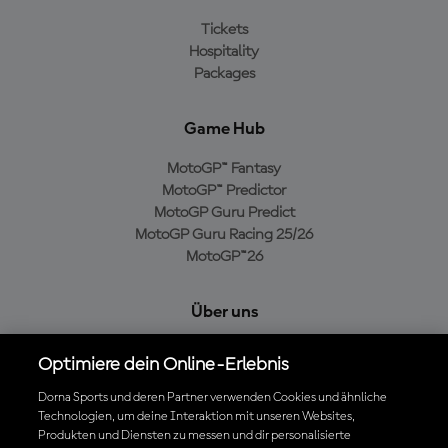
Tickets
Hospitality
Packages
Game Hub
MotoGP™ Fantasy
MotoGP™ Predictor
MotoGP Guru Predict
MotoGP Guru Racing 25/26
MotoGP™26
Über uns
MotoGP Group
Optimiere dein Online-Erlebnis
Cookie-Richtlinien
Geschäftsbedingungen
Dorna Sports und deren Partner verwenden Cookies und ähnliche
Technologien, um deine Interaktion mit unseren Websites,
Datenschutzrichtlinien
Produkten und Diensten zu messen und dir personalisierte
Kaufrichtlinie