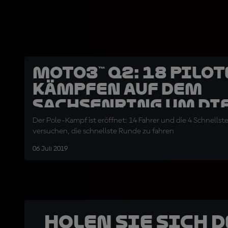
Moto3™ Q2: 18 Pilo
kämpfen auf dem
Sachsenring um die
Der Pole-Kampf ist eröffnet: 14 Fahrer und die 4 Schnells
versuchen, die schnellste Runde zu fahren
06 Juli 2019
Holen Sie sich 