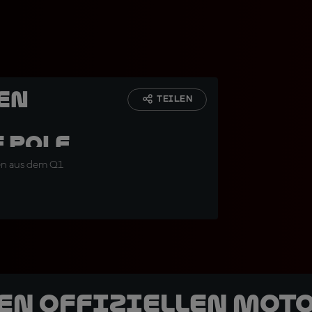
ten
TEILEN
 Pole
ten aus dem Q1
den offiziellen Mot