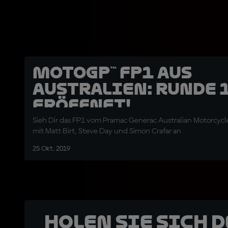
MotoGP™ FP1 aus
Australien: Runde 
eröffnet!
Sieh Dir das FP1 vom Pramac Generac Australian Motorcyc
mit Matt Birt, Steve Day und Simon Crafar an
25 Okt. 2019
Holen Sie sich 