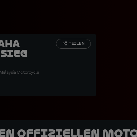
aha
TEILEN
 Sieg
 Malaysia Motorcycle
den offiziellen Mot