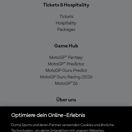
Tickets & Hospitality
Tickets
Hospitality
Packages
Game Hub
MotoGP™ Fantasy
MotoGP™ Predictor
MotoGP Guru Predict
MotoGP Guru Racing 25/26
MotoGP™26
Über uns
MotoGP Group
Optimiere dein Online-Erlebnis
Cookie-Richtlinien
Geschäftsbedingungen
Dorna Sports und deren Partner verwenden Cookies und ähnliche
Technologien, um deine Interaktion mit unseren Websites,
Datenschutzrichtlinien