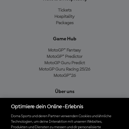
Tickets
Hospitality
Packages
Game Hub
MotoGP™ Fantasy
MotoGP™ Predictor
MotoGP Guru Predict
MotoGP Guru Racing 25/26
MotoGP™26
Über uns
MotoGP Group
Optimiere dein Online-Erlebnis
Cookie-Richtlinien
Geschäftsbedingungen
Dorna Sports und deren Partner verwenden Cookies und ähnliche
Technologien, um deine Interaktion mit unseren Websites,
Datenschutzrichtlinien
Produkten und Diensten zu messen und dir personalisierte
Kaufrichtlinie